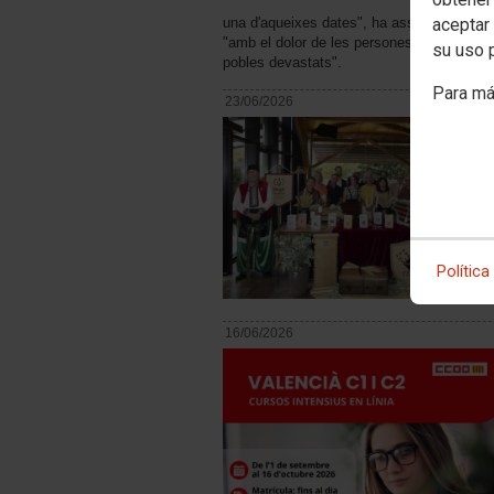
una d'aqueixes dates", ha assenyalat Ana G
aceptar 
"amb el dolor de les persones que van perd
su uso 
pobles devastats".
Para má
23/06/2026
Política
16/06/2026