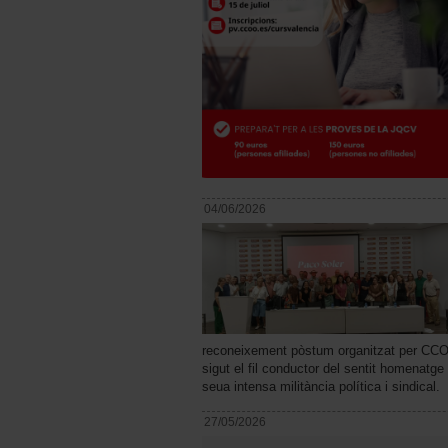
04/06/2026
reconeixement pòstum organitzat per CCOO
sigut el fil conductor del sentit homenatge
seua intensa militància política i sindical.
27/05/2026