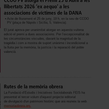
CCOO PV atorga el Premi 25 d’Abril a les
llibertats 2026 ‘ex aequo’ a les
associacions de víctimes de la DANA
Acte de lliurament el 25 de juny, 19 h, en la seu de CCOO
PV (plaça de Nàpols i Sicília, 5, València).
El jurat aprova per unanimitat atorgar en aquesta vuitena
edició el premi a dues associacions. Per l’excepcionalitat de
les circumstàncies viscudes, davant la magnitud de la
tragèdia i com a mostra de suport unànime i incondicional a
la lluita per la memòria, la justícia i la reparació del poble
valencià.
Rutes de la memòria obrera
La Fundació d’Estudis i Iniciatives Sociolaborals FEIS ha
presentat el tercer volum d'aquest projecte editorial
de divulgació d'un patrimoni històric que ara reuneix la web
memoriaobrera.org.