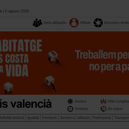
no
| 6 agosto 2026.
Zona afiliación
Afíliate
Eleccions sindi
Sectors
XIIIé Congrés
Territoris
On estem
Activitat sindical
Igualtat
Formació
Serveis a l´afiliació
Participació
Transpar