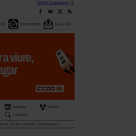
Select Language
▼
cals
Descomptes
Canal ètic
Agenda
Xarxes
Cercador
ència
El teu sindicat
Sindicatura