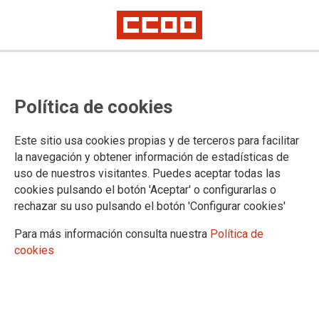
DOCUMENTACIÓ
Política de cookies
DANA
Ajudes Generalitat
Este sitio usa cookies propias y de terceros para facilitar
Regulació estatal
la navegación y obtener información de estadísticas de
Propostes CCOO
uso de nuestros visitantes. Puedes aceptar todas las
Solidaritat
cookies pulsando el botón 'Aceptar' o configurarlas o
Solidaridad
rechazar su uso pulsando el botón 'Configurar cookies'
Confederació
Publicacions
Para más información consulta nuestra
Política de
Notícies Sindicals
cookies
Revista digital Pensionistes
NS Pensionistes
Honoraris serveis jurídics
Guies i documents