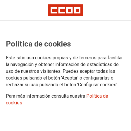
DOCUMENTACIÓ
Política de cookies
DANA
Ajudes Generalitat
Este sitio usa cookies propias y de terceros para facilitar
Regulació estatal
la navegación y obtener información de estadísticas de
Propostes CCOO
uso de nuestros visitantes. Puedes aceptar todas las
Solidaritat
cookies pulsando el botón 'Aceptar' o configurarlas o
Solidaridad
rechazar su uso pulsando el botón 'Configurar cookies'
Confederació
Publicacions
Para más información consulta nuestra
Política de
Notícies Sindicals
cookies
Revista digital Pensionistes
NS Pensionistes
Honoraris serveis jurídics
Guies i documents