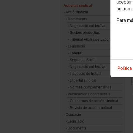
aceptar 
Activitat sindical
su uso 
Acció sindical
Documents
Para má
Negociació col·lectiva
Sectors productius
Tribunal Arbitratge Laboral
Legislació
Laboral
Seguretat Social
Negociació col·lectiva
Política
Inspecció de treball
Llibertat sindical
Normes complementàries
Publicacions confederals
Cuadernos de acción sindical
Revista de acción sindical
Ocupació
Legislació
Documents