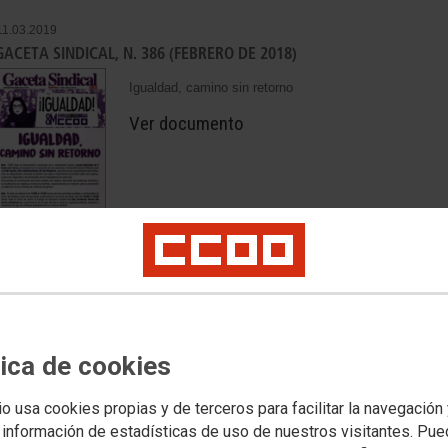
11.03.2019
GACETA SINDICAL, N. 386 (FEBRERO DE 2018)
Igualdad, camino sin retorno
Ver documento
11.03.2019
SITUACIÓ SOCIOLABORAL DE LES DONES AL PAÍS VALENCIÀ. BALAN
Informe sobre la situació sociolaboral de les dones al 
tica de cookies
Tècnic de CCOO PV i la Secretaria de les Dones i Pol
Ver documento
io usa cookies propias y de terceros para facilitar la navegación
 información de estadísticas de uso de nuestros visitantes. Pu