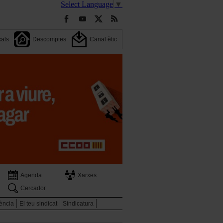
Select Language
▼
cals
Descomptes
Canal ètic
Agenda
Xarxes
Cercador
ència
El teu sindicat
Sindicatura