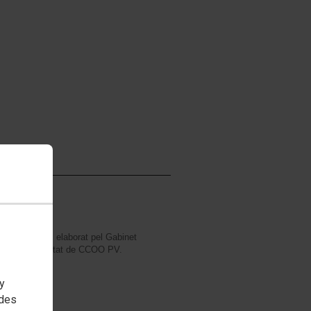
Ç 2018
País Valencià, elaborat pel Gabinet
ítiques d'Igualtat de CCOO PV.
 y
edes