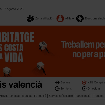
no
| 7 agosto 2026.
Zona afiliación
Afíliate
Eleccions sindi
Sectors
XIIIé Congrés
Territoris
On estem
Activitat sindical
Igualtat
Formació
Serveis a l´afiliació
Participació
Transpar