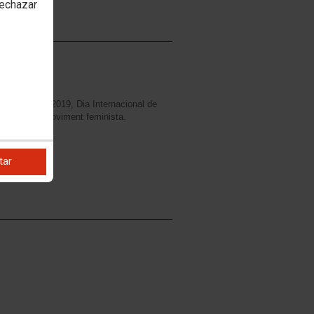
rechazar
EN DRETS
 de Març de 2019, Dia Internacional de
tzacions del moviment feminista.
tar