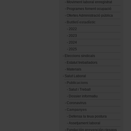
Moviment laboral enregistrat
Programes foment ocupació
Ofertes Administració pública
Butlletí estadístic
2022
2023
2024
2025
Eleccions sindicals
Estatut treballadors
Materials
Salut Laboral
Publicacions
Salut i Treball
Dossier informatiu
Coronavirus
Campanyes
Defensa la teua postura
Assetjament laboral
Fundación prevención riesgos