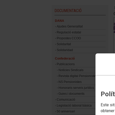
DOCUMENTACIÓ
DANA
Ajudes Generalitat
Regulació estatal
Propostes CCOO
Solidaritat
Solidaridad
Confederació
Publicacions
Notícies Sindicals
Revista digital Pensionistes
NS Pensionistes
Honoraris serveis jurídics
Polí
Guies i documents
Comunicació
Este sit
Legislació laboral bàsica
obtener
50 aniversari