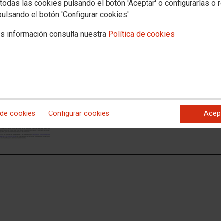
todas las cookies pulsando el botón 'Aceptar' o configurarlas o 
pulsando el botón 'Configurar cookies'
s información consulta nuestra
Política de cookies
14.02.2019
MANIFEST VAGA 8M 2019_PER LA IGUALTAT REAL, PELS AVANÇOS 
CCOO PV explica les raons per secundar la vaga del 8
les Dones Treballadores, i per participar en les mobili
Ver documento
 de cookies
Configurar cookies
Acep