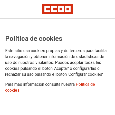
CCOO PV reivindica major
Política de cookies
cobertura en les ajudes al lloguer
d'habitatge
Este sitio usa cookies propias y de terceros para facilitar
la navegación y obtener información de estadísticas de
uso de nuestros visitantes. Puedes aceptar todas las
La Secretaria de Polítiques Públiques i Protecció Social de
cookies pulsando el botón 'Aceptar' o configurarlas o
CCOO PV ha elaborat un fullet informatiu sobre les noves
rechazar su uso pulsando el botón 'Configurar cookies'
ajudes al lloguer d'habitatge i adverteix de l'escàs marge per
a sol·licitar-les ja que el termini finalitza el 19 de novembre de
Para más información consulta nuestra
Política de
2023.
cookies
17/10/2023.
TEMAS
#CCOOPVInforma