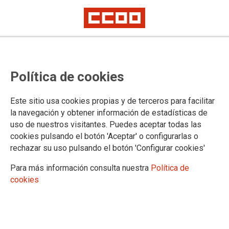
Molina presenta el X Congreso de
Política de cookies
CCOO PV con un compromiso
renovado de atender "a las
Este sitio usa cookies propias y de terceros para facilitar
nuevas realidades laborales y
la navegación y obtener información de estadísticas de
uso de nuestros visitantes. Puedes aceptar todas las
sociales"
cookies pulsando el botón 'Aceptar' o configurarlas o
rechazar su uso pulsando el botón 'Configurar cookies'
La organización sindical más representativa del País
Para más información consulta nuestra
Política de
Valenciano afronta una nueva etapa con el lema ?Amb tu
cookies
més sindicat, més ciutadania?. Molina anuncia que se
presenta a la reelección para dirigir el sindicato durante los
próximos cuatro años.
03/01/2013.