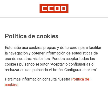
EL TEU SINDICAT
Política de cookies
Qui som i fem
La nostra història
Este sitio usa cookies propias y de terceros para facilitar
Mapa organitzatiu
la navegación y obtener información de estadísticas de
Comissió Executiva
uso de nuestros visitantes. Puedes aceptar todas las
XIIé Congrés
cookies pulsando el botón 'Aceptar' o configurarlas o
XIé Congrés
rechazar su uso pulsando el botón 'Configurar cookies'
Xé Congrés
50 Aniversari
Para más información consulta nuestra
Política de
Fundacions
cookies
Directori
Contacta
Treballa a CCOO PV