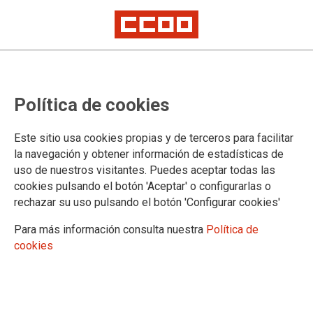
26.10.2018
RD 1483-2012 DESPIDO COLECTIVO, SUSPENSIÓN REDUCCIÓN
Política de cookies
JORNADA. REFUNDIDO Y VIGENTE A 07-06-2018
RD 1483-2012 DESPIDO COLECTIVO
Este sitio usa cookies propias y de terceros para facilitar
SUSPENSIÓN REDUCCIÓN JORNADA
REFUNDIDO Y VIGENTE A 07-06-2018
la navegación y obtener información de estadísticas de
uso de nuestros visitantes. Puedes aceptar todas las
Ver documento
cookies pulsando el botón 'Aceptar' o configurarlas o
rechazar su uso pulsando el botón 'Configurar cookies'
Para más información consulta nuestra
Política de
cookies
Confederación Sindical de Comisiones Obreras