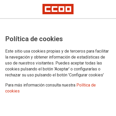
COMARQUES CENTRALS
Política de cookies
Comissió Executiva
Contacta
Este sitio usa cookies propias y de terceros para facilitar
Formació
la navegación y obtener información de estadísticas de
uso de nuestros visitantes. Puedes aceptar todas las
cookies pulsando el botón 'Aceptar' o configurarlas o
rechazar su uso pulsando el botón 'Configurar cookies'
CONTACTA COMARQUES CENTRALS
Para más información consulta nuestra
Política de
cookies
C/ Corretgeria, 2
46800
XÀTIVA
Dilluns de 9h a 13h i de 16h a 19.30h
Dimarts de 9h a 13h