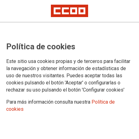
Incompliment d'acords de conveni
Política de cookies
en Hidraqua, Aigües de l'Horta,
Aigües de Cullera i Aigües
Este sitio usa cookies propias y de terceros para facilitar
Municipals de Paterna
la navegación y obtener información de estadísticas de
uso de nuestros visitantes. Puedes aceptar todas las
cookies pulsando el botón 'Aceptar' o configurarlas o
La representació sindical denuncia la vulneració d'acords
rechazar su uso pulsando el botón 'Configurar cookies'
signats per part d’Hidraqua (Veolia Agua Valencia) i les seues
empreses mixtes a Paterna, Cullera i Torrent. L’RLT de les
Para más información consulta nuestra
Política de
quatre mercantils ha interposat denúncies davant la Inspecció
cookies
de Treball per l'impagament d'un complement pactat en el
conveni col·lectiu de 2023.
01/07/2026.