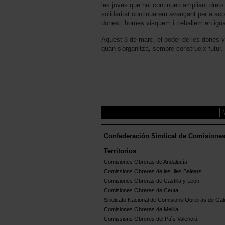
les joves que hui continuen ampliant drets. 
solidaritat continuarem avançant per a ac
dones i homes visquem i treballem en igua
Aquest 8 de març, el poder de les dones va
quan s'organitza, sempre construeix futur.
Confederación Sindical de Comisione
Territorios
Comisiones Obreras de Andalucía
Comissions Obreres de les Illes Balears
Comisiones Obreras de Castilla y León
Comisiones Obreras de Ceuta
Sindicato Nacional de Comisions Obreiras de Gali
Comisiones Obreras de Melilla
Comissions Obreres del Paìs Valenciá