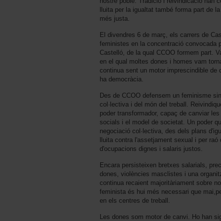
nostre poble. Tradició i reivindicació han 
lluita per la igualtat també forma part de la
més justa.
El divendres 6 de març, els carrers de Cas
feministes en la concentració convocada p
Castelló, de la qual CCOO formem part. Va
en el qual moltes dones i homes vam torn
continua sent un motor imprescindible de 
ha democràcia.
Des de CCOO defensem un feminisme sindic
col·lectiva i del món del treball. Reivind
poder transformador, capaç de canviar les 
socials i el model de societat. Un poder q
negociació col·lectiva, des dels plans d'ig
lluita contra l'assetjament sexual i per raó
d'ocupacions dignes i salaris justos.
Encara persisteixen bretxes salarials, pre
dones, violències masclistes i una organit
continua recaient majoritàriament sobre no
feminista és hui més necessari que mai,pe
en els centres de treball.
Les dones som motor de canvi. Ho han sigu