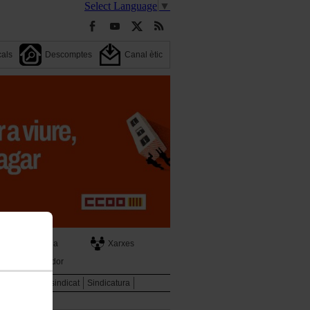
Select Language
▼
cals
Descomptes
Canal ètic
Agenda
Xarxes
Cercador
ència
El teu sindicat
Sindicatura