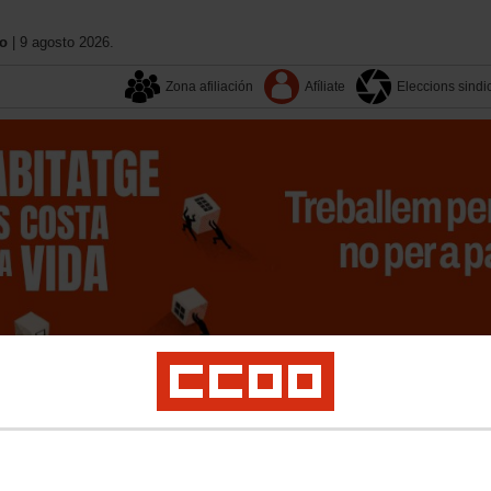
no
| 9 agosto 2026.
Zona afiliación
Afíliate
Eleccions sindi
Sectors
XIIIé Congrés
Territoris
On estem
Activitat sindical
Igualtat
Formació
Serveis a l´afiliació
Participació
Transpar