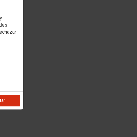
 y
edes
rechazar
tar