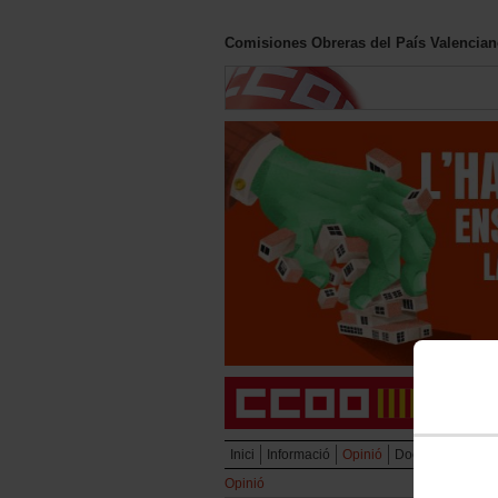
Comisiones Obreras del País Valencia
Inici
Informació
Opinió
Documentació
Opinió