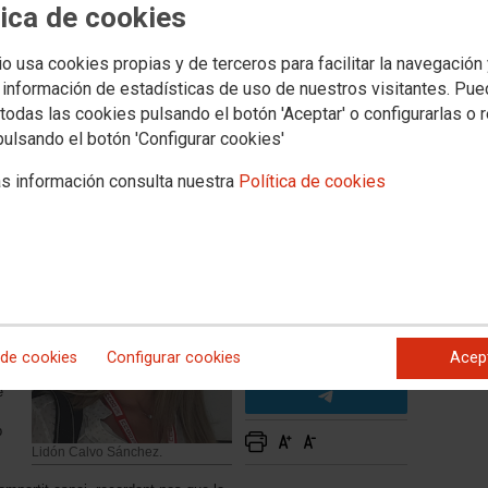
tica de cookies
es que construeix
io usa cookies propias y de terceros para facilitar la navegación
 información de estadísticas de uso de nuestros visitantes. Pu
ària de Dona i Igualtat de CCOO Comarques del Nord.
todas las cookies pulsando el botón 'Aceptar' o configurarlas o 
alcem la veu per a celebrar els avanços aconseguits i,
pulsando el botón 'Configurar cookies'
real encara està per conquistar.
s información consulta nuestra
Política de cookies
 de cookies
Configurar cookies
Acep
e
b
Lidón Calvo Sánchez.