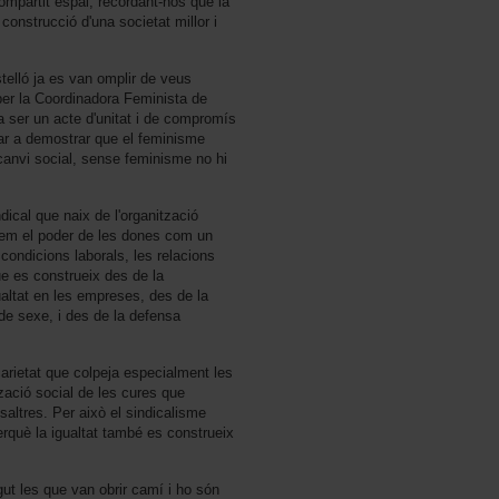
compartit espai, recordant-nos que la
 construcció d'una societat millor i
telló ja es van omplir de veus
er la Coordinadora Feminista de
 ser un acte d'unitat i de compromís
ar a demostrar que el feminisme
canvi social, sense feminisme no hi
al que naix de l'organització
iquem el poder de les dones com un
condicions laborals, les relacions
ue es construeix des de la
ualtat en les empreses, des de la
 de sexe, i des de la defensa
carietat que colpeja especialment les
zació social de les cures que
saltres. Per això el sindicalisme
rquè la igualtat també es construeix
t les que van obrir camí i ho són