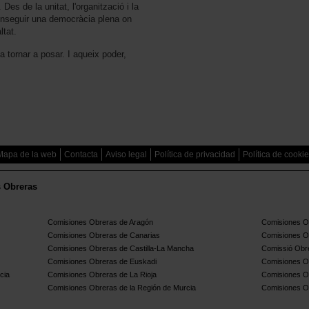
Des de la unitat, l'organització i la
onseguir una democràcia plena on
ltat.
 tornar a posar. I aqueix poder,
Mapa de la web
Contacta
Aviso legal
Política de privacidad
Política de cooki
s Obreras
Comisiones Obreras de Aragón
Comisiones Ob
Comisiones Obreras de Canarias
Comisiones O
Comisiones Obreras de Castilla-La Mancha
Comissió Obre
Comisiones Obreras de Euskadi
Comisiones O
cia
Comisiones Obreras de La Rioja
Comisiones O
Comisiones Obreras de la Región de Murcia
Comisiones O