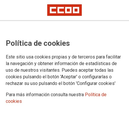
29/07/2026
CCOO avisa de posibles
Política de cookies
movilizaciones en el sector
de transporte de viajeros
Este sitio usa cookies propias y de terceros para facilitar
por carretera y urbano en
la navegación y obtener información de estadísticas de
Castellón
uso de nuestros visitantes. Puedes aceptar todas las
Las movilizaciones se convocarían en septiembre.
cookies pulsando el botón 'Aceptar' o configurarlas o
Los sindicatos consideran bloqueado el convenio colectivo ante la postura
rechazar su uso pulsando el botón 'Configurar cookies'
inmovilista de la patronal, que no acepta mejoras salariales razonables.
Las movilizaciones afectarían al transporte escolar, urbano e interurbano si
Para más información consulta nuestra
Política de
no se garantiza el poder adquisitivo de los trabajadores y trabajadoras
cookies
antes de la primera semana de septiembre.
30/06/2026
Jornada sobre el dret a
l'atenció a la dependència a