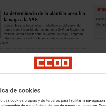
INFOR
La determinació de la plantilla posa fi a
la vaga a la SAG
Comissi
Contac
L'assemblea de treballadors i treballadores del servei de
neteja viària i recollida de residus de la SAG de Sagunt ha
ratificat l’acord assolit entre el Comité de Vaga, l’empresa i
l’Ajuntament, posant fi a la vaga indefinida després de
ciació.
Seguiment massiu en la primera jornada
de vaga del servei de neteja viària i
recollida de residus de Sagunt
CCOO denuncia uns serveis mínims desproporcionats, una
decisió que limita l'exercici efectiu del dret de vaga.
El sindicat, com a integrant del Comité d'Empresa i del
tica de cookies
Comité de Vaga, valora el suport majoritari de la plantilla i
el conflicte. L'objectiu és aconseguir unes condicions laborals i
lladores de la SAG (Societat Anònima de Gestió) de Sagunt.
io usa cookies propias y de terceros para facilitar la navegación
 información de estadísticas de uso de nuestros visitantes. Pu