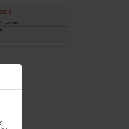
MACIÓ
ó Executiva
ta
 y
edes