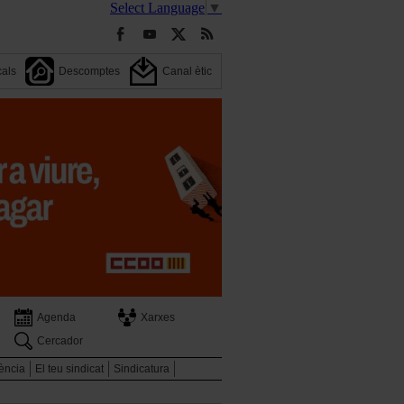
Select Language
▼
cals
Descomptes
Canal ètic
Agenda
Xarxes
Cercador
ència
El teu sindicat
Sindicatura