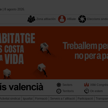
no
| 8 agosto 2026.
Zona afiliación
Afíliate
Eleccions sindi
Sectors
XIIIé Congrés
Territoris
On estem
Activitat sindical
Igualtat
Formació
Serveis a l´afiliació
Participació
Transpar