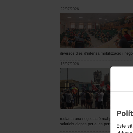
22/07/2026
diversos dies d’intensa mobilització i nego
15/07/2026
Polí
reclama una negociació real per a resoldre 
salarials dignes per a les persones treba
Este sit
obtener