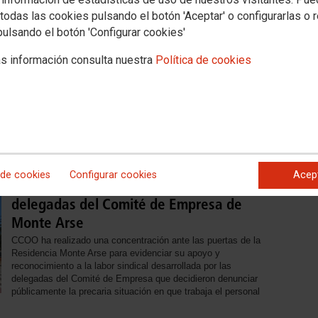
todas las cookies pulsando el botón 'Aceptar' o configurarlas o 
Baja el paro registrado en Camp de
pulsando el botón 'Configurar cookies'
Morvedre, pese al incremento de la
población activa
s información consulta nuestra
Política de cookies
CCOO valora la creación de empleo en la comarca, pero
insiste en que se ha de mejorar el poder adquisitivo de los
salarios. El sindicato reclama que se superen las
desigualdades en el mercado laboral, que afectan en mayor
medida a las mujeres, y exige acabar con la siniestralidad
laboral.
 de cookies
Configurar cookies
Acep
Concentración de reconocimiento a las
delegadas del Comité de Empresa de
Monte Arse
CCOO ha realizado una concentración ante las puertas de la
Residencia Monte Arse para evidenciar su apoyo y
reconocimiento a la labor sindical desarrollada por las
delegadas del Comité de Empresa que decidieron denunciar
públicamente la precaria situación en que trabaja el personal