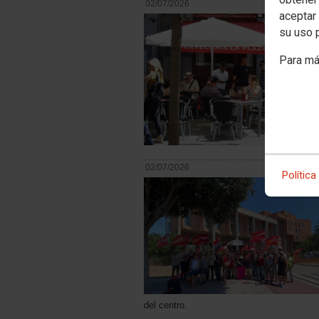
02/07/2026
aceptar 
su uso 
Para má
02/07/2026
Política
del centro.