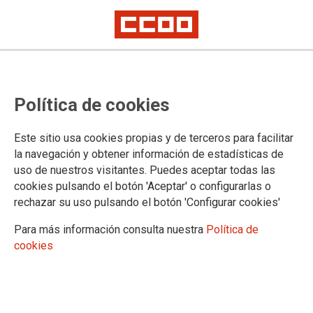
I Plan de Igualdad de JAMONES
Política de cookies
GARGALLO LA BODEGA S.L.
Este sitio usa cookies propias y de terceros para facilitar
El I Plan de Igualdad de la empresa JAMONES GARGALLO
la navegación y obtener información de estadísticas de
LA BODEGA S.L., tendrá una vigencia de 4 años para seguir
uso de nuestros visitantes. Puedes aceptar todas las
garantizando la igualdad de trato y de oportunidades y
cookies pulsando el botón 'Aceptar' o configurarlas o
prevenir cualquier discriminación por razón de sexo en el
rechazar su uso pulsando el botón 'Configurar cookies'
ámbito laboral.
Para más información consulta nuestra
Política de
17/03/2026.
cookies