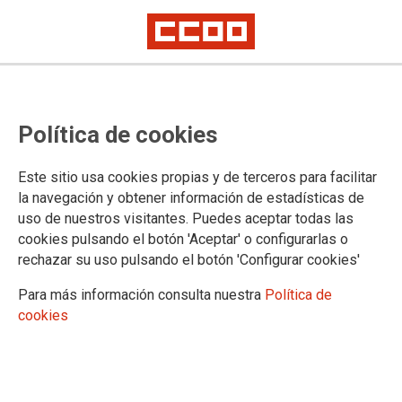
Nuevas cuotas sindicales para la
Política de cookies
afiliación en 2026
Este sitio usa cookies propias y de terceros para facilitar
CCOO PV establece una cuota única con un sistema de
la navegación y obtener información de estadísticas de
descuentos en función del tramo de ingresos, para así facilitar
uso de nuestros visitantes. Puedes aceptar todas las
la afiliación a las personas con mayor precariedad laboral.
cookies pulsando el botón 'Aceptar' o configurarlas o
rechazar su uso pulsando el botón 'Configurar cookies'
22/12/2025.
Para más información consulta nuestra
Política de
La cuota sindical a partir de 2026
cookies
será única, con un importe de
15,70
€ mes
, con un incremento moderado
de 0,30 € sobre el importe del
ejercicio anterior. Esta cuota tendrá
descuentos para las personas