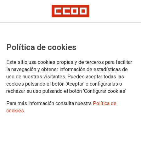
CCOO denuncia una transició
Política de cookies
plena d’irregularitats del CEIP
Vicenta Ruso al CEIP núm. 8 de
Este sitio usa cookies propias y de terceros para facilitar
Gran Alacant
la navegación y obtener información de estadísticas de
uso de nuestros visitantes. Puedes aceptar todas las
cookies pulsando el botón 'Aceptar' o configurarlas o
Malgrat que el nou edifici continua sense estar llest, amb
rechazar su uso pulsando el botón 'Configurar cookies'
instal·lacions pendents, la Conselleria d’Educació ja ha
matriculat l’alumnat a un centre ‘fantasma’, i ha retirat del
Para más información consulta nuestra
Política de
transport escolar al Vicenta Ruso, una situació plena
cookies
d’irregularitats que generen problemes gravíssims.
22/10/2025.