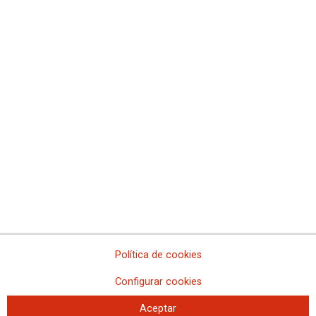
Comisiones Obreras de Madrid
Comisiones Obreras de Melilla
Comisiones Obreras de la Región de Murcia
Comisiones Obreras de Navarra
Comissions Obreres del Paìs Valenciá
Federaciones
Comisiones Obreras del Hábitat
Federación de Enseñanza
Federación de Industria
Federación de Pensionistas
Federación de Sanidad y Sectores Sociosanitarios
Federación de Servicios a la Ciudadanía
Federación de Servicios
Política de cookies
Configurar cookies
Aceptar