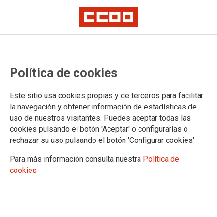
Curso en línea
Trabajo Decente en la Agenda
Política de cookies
2030 y sus ODS
Este sitio usa cookies propias y de terceros para facilitar
Del 29 de septiembre al 31 de octubre de 2025
la navegación y obtener información de estadísticas de
uso de nuestros visitantes. Puedes aceptar todas las
La
Fundació Pau i Solidaritat PV
participa, junto a la red de
cookies pulsando el botón 'Aceptar' o configurarlas o
fundaciones de cooperación de CCOO, en el Observatorio
rechazar su uso pulsando el botón 'Configurar cookies'
Sindical de los ODS, un proyecto impulsado por la
Fundación
1º de Mayo
que tiene como objetivo reforzar la acción sindical
Para más información consulta nuestra
Política de
para avanzar en la consecución de la Agenda 2030 desde
cookies
una perspectiva de trabajo decente, igualdad y sostenibilidad.
08/08/2025.