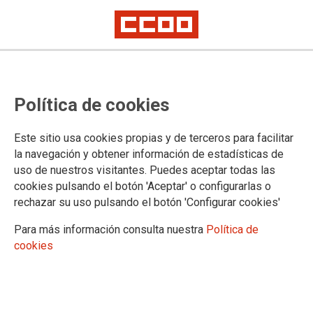
Deixa de sobreviure, organitza't
Política de cookies
per a #viure
Este sitio usa cookies propias y de terceros para facilitar
El món laboral s'assembla en massa ocasions a una selva,
la navegación y obtener información de estadísticas de
en la qual les possibilitats de supervivència augmenten en la
uso de nuestros visitantes. Puedes aceptar todas las
mesura que som capaços de conformar una tribu i de
cookies pulsando el botón 'Aceptar' o configurarlas o
disposar d'eines per a combatre “la llei del més fort”.
rechazar su uso pulsando el botón 'Configurar cookies'
03/02/2025.
Para más información consulta nuestra
Política de
cookies
En el sindicat escoltem cada dia
testimoniatges de persones que
treballen amb ansietat i estrés;
obligades a estar en connexió
permanent, fora de la seua jornada o