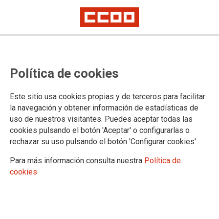
Asesoramiento solidario
Política de cookies
#infoDANA en Chiva
Lunes 18 de noviembre, de 16 a 19 horas, en la plaza Gil Escartí de
Este sitio usa cookies propias y de terceros para facilitar
Chiva.
la navegación y obtener información de estadísticas de
Teléfono 962 500 394
uso de nuestros visitantes. Puedes aceptar todas las
cookies pulsando el botón 'Aceptar' o configurarlas o
CCOO Comarques Interior continua acercando la atención
rechazar su uso pulsando el botón 'Configurar cookies'
laboral a las zonas afectadas por la DANA y habilita un stand
de asesoramiento solidario #infoDANA en Chiva.
Para más información consulta nuestra
Política de
12/11/2024.
cookies
TEMAS
INFODANA
El sindicato ofrece asesoramiento