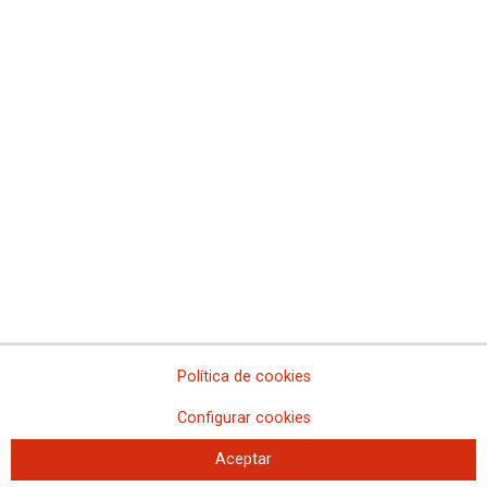
Comisiones Obreras de Madrid
Comisiones Obreras de Melilla
Comisiones Obreras de la Región de Murcia
Comisiones Obreras de Navarra
Comissions Obreres del Paìs Valenciá
Federaciones
Comisiones Obreras del Hábitat
Federación de Enseñanza
Federación de Industria
Federación de Pensionistas
Federación de Sanidad y Sectores Sociosanitarios
Federación de Servicios a la Ciudadanía
Federación de Servicios
Política de cookies
Configurar cookies
Aceptar