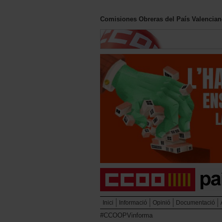
Comisiones Obreras del País Valencia
Inici
Informació
Opinió
Documentació
#CCOOPVinforma