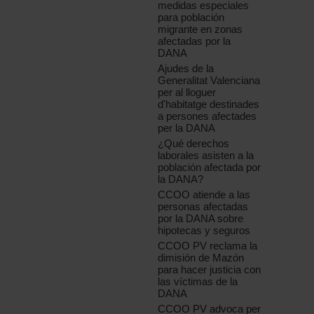
medidas especiales
para población
migrante en zonas
afectadas por la
DANA
Ajudes de la
Generalitat Valenciana
per al lloguer
d'habitatge destinades
a persones afectades
per la DANA
¿Qué derechos
laborales asisten a la
población afectada por
la DANA?
CCOO atiende a las
personas afectadas
por la DANA sobre
hipotecas y seguros
CCOO PV reclama la
dimisión de Mazón
para hacer justicia con
las víctimas de la
DANA
CCOO PV advoca per