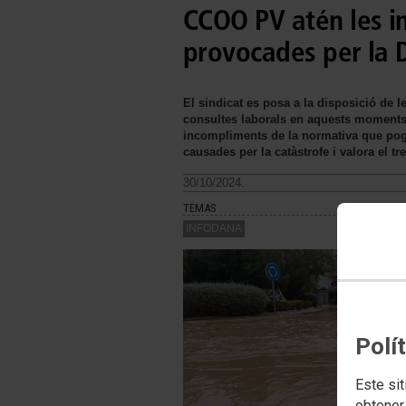
CCOO PV atén les in
provocades per la
El sindicat es posa a la disposició de l
consultes laborals en aquests moments d
incompliments de la normativa que pog
causades per la catàstrofe i valora el tr
30/10/2024.
TEMAS
INFODANA
Polí
Este sit
obtener