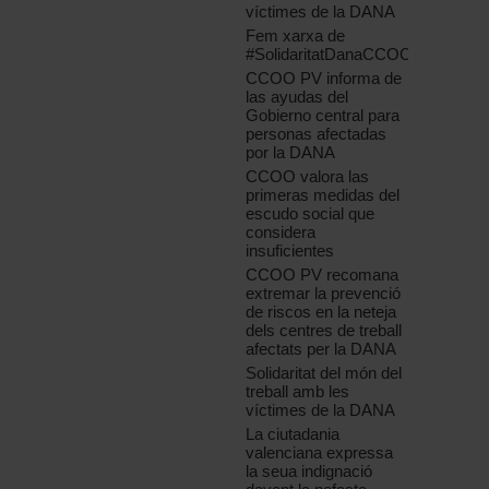
víctimes de la DANA
Fem xarxa de
#SolidaritatDanaCCOOPV
CCOO PV informa de
las ayudas del
Gobierno central para
personas afectadas
por la DANA
CCOO valora las
primeras medidas del
escudo social que
considera
insuficientes
CCOO PV recomana
extremar la prevenció
de riscos en la neteja
dels centres de treball
afectats per la DANA
Solidaritat del món del
treball amb les
víctimes de la DANA
La ciutadania
valenciana expressa
la seua indignació