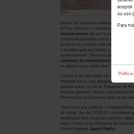
aceptar 
Dana
su uso 
Davant els fenòmens meteorològics adver
Para má
el País Valencià, i considerant els
riscos 
desplaçaments
davant l'avís de Protecció
compte els possibles riscos greus abans d'a
posar-se en contacte amb els
delegats o
a resoldre qualsevol dubte, o cridar direc
assessorament. Denuncia així mateix la si
centenars de treballadores i treballado
en alguns casos sense llum, aigua i menjar
Política
L'article 4 del Text Refós de l'Estatut del
integritat física i una adequada política d
atenció a això, la Llei de Prevenció de Ri
principis generals relatius a la protecció de
l'eliminació o la disminució dels riscos deri
“Amb l'avís a la població i la impossibilita
de treball, des de CCOO PV considerem que
arreplegada dins d'aquests supòsits, igual
major a l'hora de la interrupció de l'activit
d'Acció Sindical,
Daniel Patiño
.