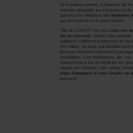
De la mateixa manera, el fonament del Rei
mesures adequades per a la protecció de l
qualsevol risc relacionat amb
fenòmens m
que estem patint en el nostre territori.
“Des de CCOO PV fem una
crida a les e
del seu personal
i instem a les autoritat
vigilància i control en la prevenció de risc
Així mateix, ha afegit que atendran totes
donat per imposició empresarial que pogue
treballadors i a les treballadores, així co
inassistència al lloc de treball per risc gr
vegada més freqüent i més virulent, tamb
plans d'adaptació al canvi climàtic en
precaució.