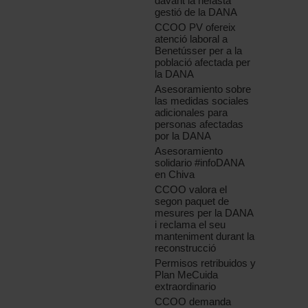
davant la nefasta
gestió de la DANA
CCOO PV ofereix
atenció laboral a
Benetússer per a la
població afectada per
la DANA
Asesoramiento sobre
las medidas sociales
adicionales para
personas afectadas
por la DANA
Asesoramiento
solidario #infoDANA
en Chiva
CCOO valora el
segon paquet de
mesures per la DANA
i reclama el seu
manteniment durant la
reconstrucció
Permisos retribuidos y
Plan MeCuida
extraordinario
CCOO demanda