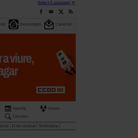
Select Language
▼
cals
Descomptes
Canal ètic
Agenda
Xarxes
Cercador
ència
El teu sindicat
Sindicatura