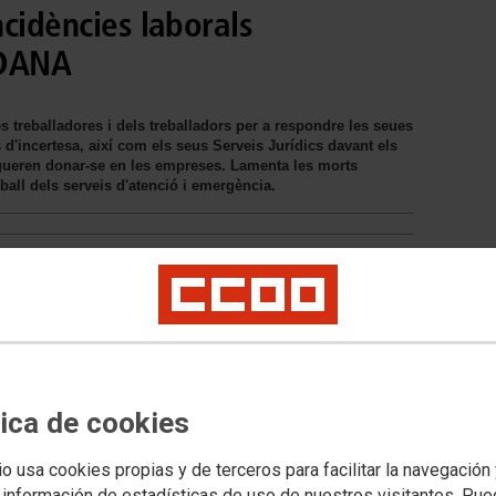
cidències laborals
 DANA
es treballadores i dels treballadors per a respondre les seues
'incertesa, així com els seus Serveis Jurídics davant els
ueren donar-se en les empreses. Lamenta les morts
eball dels serveis d'atenció i emergència.
tica de cookies
io usa cookies propias y de terceros para facilitar la navegación
 información de estadísticas de uso de nuestros visitantes. Pu