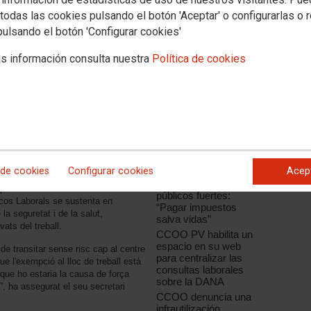
todas las cookies pulsando el botón 'Aceptar' o configurarlas o 
pulsando el botón 'Configurar cookies'
Noticias relacionadas
sos que estan afectant actualment
s información consulta nuestra
Política de cookies
que poden implicar els
CCOO PV atén les
 Civil, el sindicat recomana tenir en
incidències laborals
cudir al lloc de treball. Aconsella
provocades per la
 les delegades en les empreses
per
DANA
tament al
sindicat
per a rebre
Preguntas y
tuació en la qual es troben encara
respuestas laborales
rs atrapats en les seues empreses
,
sobre la DANA
 des d'anit.
CCOO PV destaca la
 de cookies
Configurar cookies
Acep
importancia de tener
s Treballadors preveu com a dret la
unos servicios
e prevenció de riscos laborals. En
públicos fuertes:
scos Laborals se sustenta en
“Pagar impuestos
 la seguretat i de la salut,
salva vidas”
vats del treball.
CCOO PV habilita un
espacio en su web
t de transitar sense risc cap al centre
para centralizar las
 l'exempció al lloc de treball està
consultas laborales
 que ho estaria la causa de força
sobre la DANA
at”, ha assegurat el seu secretari
CCOO denuncia una
infrautilización