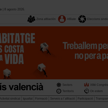
no
| 8 agosto 2026.
Zona afiliación
Afíliate
Eleccions sindi
Sectors
XIIIé Congrés
Territoris
On estem
Activitat sindical
Igualtat
Formació
Serveis a l´afiliació
Participació
Transpar