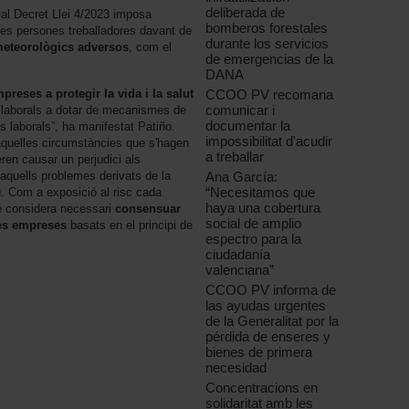
deliberada de
al Decret Llei 4/2023 imposa
bomberos forestales
es persones treballadores davant de
durante los servicios
eteorològics adversos
, com el
de emergencias de la
DANA
CCOO PV recomana
mpreses a protegir la vida i la salut
comunicar i
s laborals a dotar de mecanismes de
documentar la
os laborals”, ha manifestat Patiño.
impossibilitat d'acudir
 aquelles circumstàncies que s'hagen
a treballar
ren causar un perjudici als
Ana García:
m aquells problemes derivats de la
“Necesitamos que
eu. Com a exposició al risc cada
haya una cobertura
é considera necessari
consensuar
social de amplio
 les empreses
basats en el principi de
espectro para la
ciudadanía
valenciana”
CCOO PV informa de
las ayudas urgentes
de la Generalitat por la
pérdida de enseres y
bienes de primera
necesidad
Concentracions en
solidaritat amb les