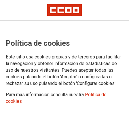
Desigualtat global i treball infantil
Política de cookies
La mostra romandrà exposada a la seu de Nàpols i Sicília, 5, de València
des del dia 7 d'octubre JMTD
Este sitio usa cookies propias y de terceros para facilitar
En el marc de la setmana que commemora la Jornada
la navegación y obtener información de estadísticas de
Mundial pel Treball Decent, la Fundació Pau i Solidaritat PV
uso de nuestros visitantes. Puedes aceptar todas las
comparteix amb l'actiu sindical de CCOO PV un recorregut
cookies pulsando el botón 'Aceptar' o configurarlas o
per la exposició 'Actua contra el Treball Infantil' que tracta de
rechazar su uso pulsando el botón 'Configurar cookies'
sensibilitzar sobre les desigualtats globals al món del Treball
actualment, amb la mirada en les més menudes.
Para más información consulta nuestra
Política de
cookies
25/09/2024.
TEMAS
7 Octubre JMTD