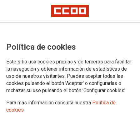
Amb les dones treballadores, pel
Política de cookies
dret a la igualtat efectiva
Este sitio usa cookies propias y de terceros para facilitar
Davant aquest 8 de març, Dia Internacional de la Dona,
la navegación y obtener información de estadísticas de
CCOO i UGT manifesten que la lluita pels drets de les dones i
uso de nuestros visitantes. Puedes aceptar todas las
per la igualtat plena i efectiva entre dones i homes vertebren
cookies pulsando el botón 'Aceptar' o configurarlas o
la seua actuació sindical, en coherència amb els seus valors
rechazar su uso pulsando el botón 'Configurar cookies'
fundacionals, de manera especial en l'àmbit laboral, escenari
principal del treball sindical.
Para más información consulta nuestra
Política de
cookies
24/02/2022.
TEMAS
#8M2022