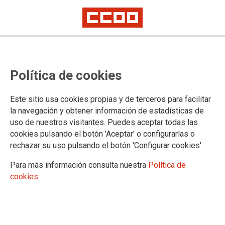
‘La signatura’ vídeo emmarcat en
Política de cookies
la campanya
#DefensaLaTeuaPostura
Este sitio usa cookies propias y de terceros para facilitar
la navegación y obtener información de estadísticas de
uso de nuestros visitantes. Puedes aceptar todas las
El document audiovisual s’emmarca en les accions de
cookies pulsando el botón 'Aceptar' o configurarlas o
l'Estratègia valenciana de salut i benestar laboral 2017-2020,
rechazar su uso pulsando el botón 'Configurar cookies'
i denuncia una realitat habitual d’abús, que atempta contra el
dret a la salut i la seguretat laboral.
Para más información consulta nuestra
Política de
cookies
13/12/2019.