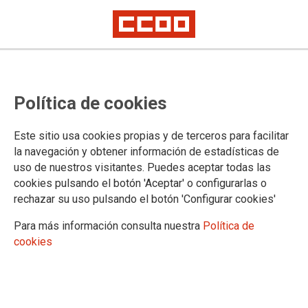
Constituïda la Comisió Executiva i
Política de cookies
aprovades per unanimitat les
seues responsabilitats
Este sitio usa cookies propias y de terceros para facilitar
la navegación y obtener información de estadísticas de
uso de nuestros visitantes. Puedes aceptar todas las
La direcció del sindicat ha acordat presentar les prioritats del
cookies pulsando el botón 'Aceptar' o configurarlas o
Congrés i de la nova executiva a UGT, Patronal, Govern
rechazar su uso pulsando el botón 'Configurar cookies'
Valencià y Delegat del Govern.
Para más información consulta nuestra
Política de
28/06/2004.
cookies
La nova Comisió Executiva de CCOO PV elegida en el 8é Congrés
de CCOO PV s'ha constituit avui formalment en reunió ordinària. Al
mateix temps s'han asignat les diferents responsabilitats, que han
estat aprovades por unanimitat. Són les següents: