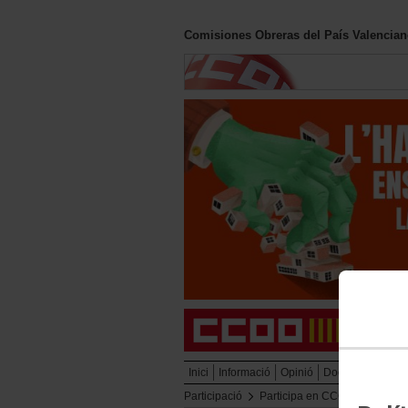
Comisiones Obreras del País Valencia
Inici
Informació
Opinió
Documentació
Participació
Participa en CCOO PV
Gru