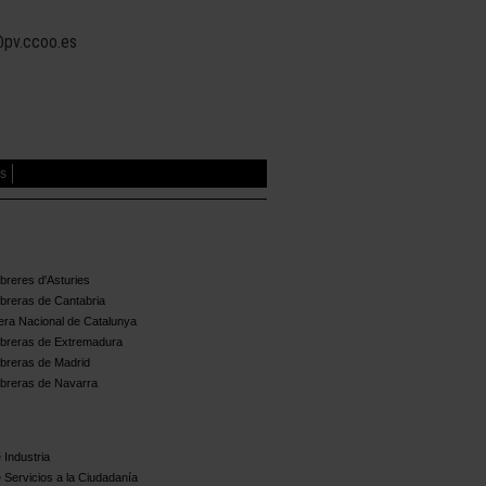
@pv.ccoo.es
es
reres d'Asturies
breras de Cantabria
ra Nacional de Catalunya
breras de Extremadura
breras de Madrid
breras de Navarra
 Industria
 Servicios a la Ciudadanía