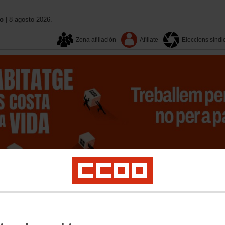
no
| 8 agosto 2026.
Zona afiliación
Afíliate
Eleccions sindi
Sectors
XIIIé Congrés
Territoris
On estem
Activitat sindical
Igualtat
Formació
Serveis a l´afiliació
Participació
Transpar
ps d´acció