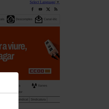
Select Language
▼
cals
Descomptes
Canal ètic
Agenda
Xarxes
Cercador
ència
El teu sindicat
Sindicatura