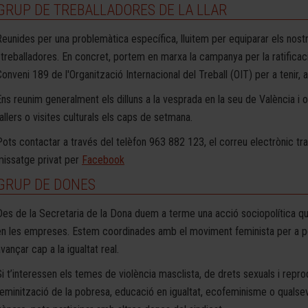
GRUP DE TREBALLADORES DE LA LLAR
Reunides per una problemàtica específica, lluitem per equiparar els nostr
i treballadores. En concret, portem en marxa la campanya per la ratificaci
Conveni 189 de l'Organització Internacional del Treball (OIT) per a tenir,
Ens reunim generalment els dilluns a la vesprada en la seu de València i 
allers o visites culturals els caps de setmana.
Pots contactar a través del telèfon 963 882 123, el correu electrònic t
missatge privat per
Facebook
GRUP DE DONES
Des de la Secretaria de la Dona duem a terme una acció sociopolítica qu
en les empreses. Estem coordinades amb el moviment feminista per a p
vançar cap a la igualtat real.
Si t’interessen els temes de violència masclista, de drets sexuals i repro
feminització de la pobresa, educació en igualtat, ecofeminisme o qualsev