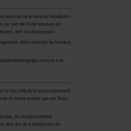
es drets als de la resta de treballadors
ó per part de l'Estat espanyol del
 almenys, dret a la desocupació.
organitzem altres activitats de formació,
rabajadoradelhogar@pv.ccoo.es o un
e va més enllà de la nostra intervenció
osar en marxa accions que ens facen
ductius, de coresponsabilitat,
ol altre des de la perspectiva de