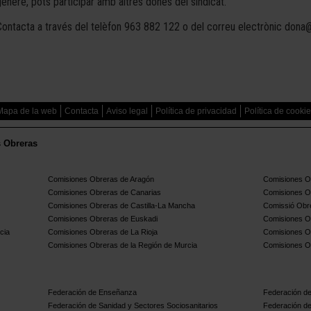
gènere, pots participar amb altres dones del sindicat.
Contacta a través del telèfon 963 882 122 o del correu electrònic dona
Mapa de la web
Contacta
Aviso legal
Política de privacidad
Política de cooki
s Obreras
Comisiones Obreras de Aragón
Comisiones Ob
Comisiones Obreras de Canarias
Comisiones O
Comisiones Obreras de Castilla-La Mancha
Comissió Obre
Comisiones Obreras de Euskadi
Comisiones O
cia
Comisiones Obreras de La Rioja
Comisiones O
Comisiones Obreras de la Región de Murcia
Comisiones O
Federación de Enseñanza
Federación de
Federación de Sanidad y Sectores Sociosanitarios
Federación de