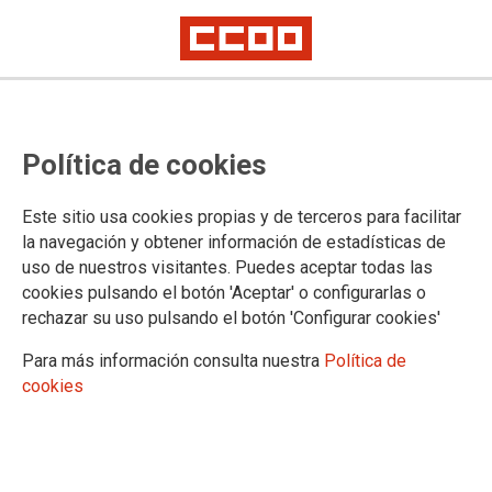
28/07/2026
Menos ocupadas y más
Política de cookies
paradas en un mercado
productivo que sigue
Este sitio usa cookies propias y de terceros para facilitar
fomentando las brechas
la navegación y obtener información de estadísticas de
machistas
uso de nuestros visitantes. Puedes aceptar todas las
Más ocupados y menos parados en un mercado productivo estacional y
cookies pulsando el botón 'Aceptar' o configurarlas o
centrado en los servicios turísticos.
rechazar su uso pulsando el botón 'Configurar cookies'
21/07/2026
Para más información consulta nuestra
Política de
Mobilització a Alacant per
cookies
un conveni de neteja digne
La mobilització, celebrada en vespres de
la reunió de la taula negociadora, reforça
la posició sindical en la defensa dels drets
de les treballadores i dels treballadors de