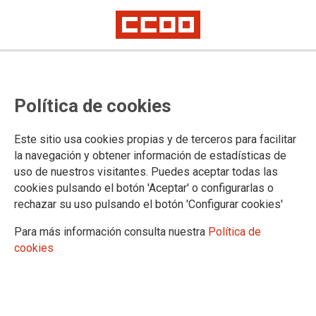
CCOO alcanza un principio de
Política de cookies
acuerdo para el convenio del
metal de Castellón tras las
Este sitio usa cookies propias y de terceros para facilitar
movilizaciones del sector
la navegación y obtener información de estadísticas de
uso de nuestros visitantes. Puedes aceptar todas las
cookies pulsando el botón 'Aceptar' o configurarlas o
El preacuerdo recoge mejoras salariales, garantiza el poder
rechazar su uso pulsando el botón 'Configurar cookies'
adquisitivo, elimina la compensación y absorción de los
conceptos salariales e incorpora nuevos derechos en materia
Para más información consulta nuestra
Política de
de desconexión digital, violencia de género y protección
cookies
frente a fenómenos meteorológicos adversos.
04/06/2026.