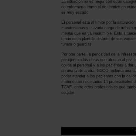
La situación no es mejor con otras categor
de enfermería como el de técnico en cuid
es muy escaso.
El personal está al límite por la saturació
maratonianas y elevada carga de trabajo q
mental que es ya inasumible. Esta situac
tercio de la plantilla disfrute de sus vac
turnos o guardias.
Por otra parte, la penosidad de la infraestr
por ejemplo las obras que afectan al pasi
obliga al personal y a los pacientes a dar
de una parte a otra. CCOO reclama una plan
poder atender a los pacientes con la cali
mínimo son necesarios 14 profesionales d
TCAE, entre otros profesionales que tam
celador.