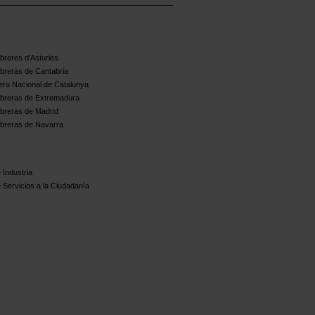
reres d'Asturies
breras de Cantabria
ra Nacional de Catalunya
breras de Extremadura
breras de Madrid
breras de Navarra
 Industria
 Servicios a la Ciudadanía