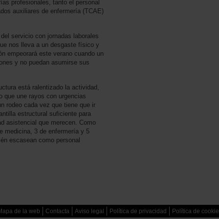
ías profesionales, tanto el personal
ados auxiliares de enfermería (TCAE)
n del servicio con jornadas laborales
ue nos lleva a un desgaste físico y
ión empeorará este verano cuando un
aciones y no puedan asumirse sus
uctura está ralentizado la actividad,
llo que une rayos con urgencias
 un rodeo cada vez que tiene que ir
tilla estructural suficiente para
dad asistencial que merecen. Como
e medicina, 3 de enfermería y 5
bién escasean como personal
Mapa de la web
Contacta
Aviso legal
Política de privacidad
Política de cooki