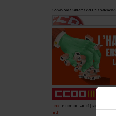
Comisiones Obreras del País Valencia
Inici
Informació
Opinió
Documentació
Inici