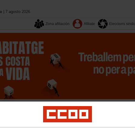
no
| 7 agosto 2026.
Zona afiliación
Afíliate
Eleccions sindi
Sectors
XIIIé Congrés
Territoris
On estem
Activitat sindical
Igualtat
Formació
Serveis a l´afiliació
Participació
Transpar