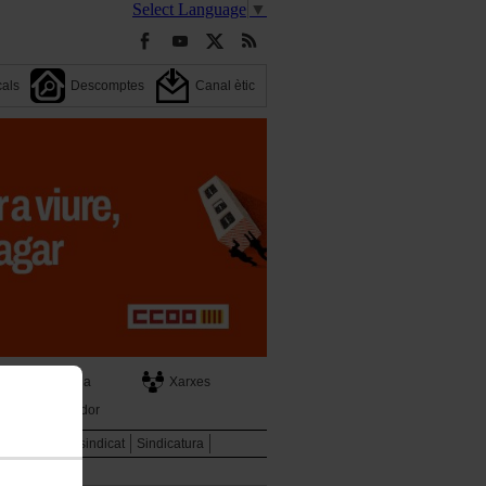
Select Language
▼
cals
Descomptes
Canal ètic
Agenda
Xarxes
Cercador
ència
El teu sindicat
Sindicatura