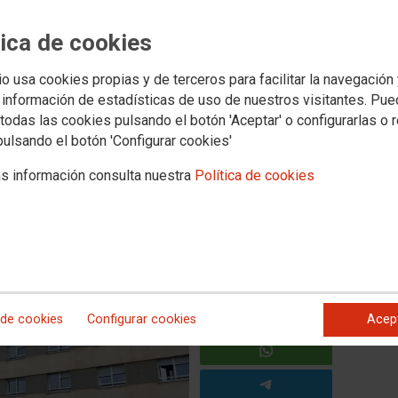
turación crónica de las
tica de cookies
ital Arnau de Valencia
io usa cookies propias y de terceros para facilitar la navegación
 información de estadísticas de uso de nuestros visitantes. Pu
 de trabajo y el consiguiente desgaste físico y mental que es ya
todas las cookies pulsando el botón 'Aceptar' o configurarlas o 
pulsando el botón 'Configurar cookies'
ital Arnau de Vilanova en Valencia denuncia la situación de
rgencias que desde hace dos años tiene, prácticamente a
s información consulta nuestra
Política de cookies
en el pasillo y en la sala de observación.
 de cookies
Configurar cookies
Acep