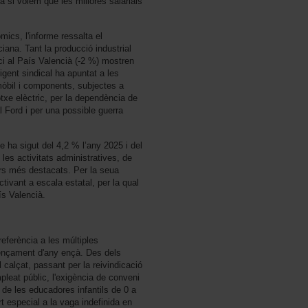
ia si volem que les millores salarials
mics, l'informe ressalta el
iana. Tant la producció industrial
oci al País Valencià (-2 %) mostren
gent sindical ha apuntat a les
mòbil i components, subjectes a
txe elèctric, per la dependència de
l Ford i per una possible guerra
 ha sigut del 4,2 % l’any 2025 i del
es activitats administratives, de
rs més destacats. Per la seua
ctivant a escala estatal, per la qual
s Valencià.
eferència a les múltiples
mençament d'any ençà. Des dels
 calçat, passant per la reivindicació
pleat públic, l'exigència de conveni
 de les educadores infantils de 0 a
t especial a la vaga indefinida en