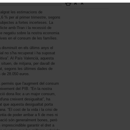
lgrat les estimacions de
,6 % per al primer trimestre, segons
ubjectes a fortes incerteses. La
licte amb l'Iran i la recessió de
e negatiu sobre la nostra economia
ives en el consum de les famílies.
disminuït en els últims anys el
ial no s'ha recuperat i ha suposat
tiva”. Al País Valencià, aquesta
e situen, de mitjana, per davall de
brut, segons les últimes dades de
és de 28.050 euros.
ha permés que l'augment del consum
reixement del PIB. “En la nostra
ació dona lloc a un major consum,
d'una creixent desigualtat”, ha
iat que aquesta desigualtat porta
na. “El cost de la vida i la crisi de
antia de poder arribar a fi de mes ni
pació són generalment bones, però
imprescindible garantir el dret a