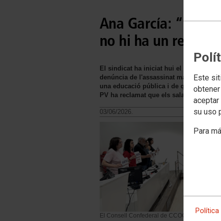
Ana García: “La conf
no hi ha un reparti
Polí
El sindicat ha iniciat hui el seu Conse
Este sit
denúncia de l'assassinat masclista de Ca
una educació pública i de qualitat. En 
obtener
PV ha reclamat que els salaris guanyen
aceptar 
su uso 
03/06/2026.
Para má
Política
El Consell Confederal de CCOO PV exigeix l'