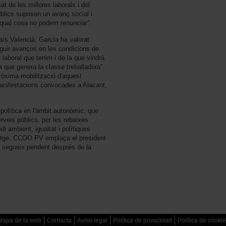
at de les millores laborals i del
úblics suposen un avanç social i
 qual cosa no podem renunciar”.
País Valencià, García ha valorat
guir avanços en les condicions de
t laboral que tenim i de la que vindrà
sa que genera la classe treballadora”.
pròxima mobilització d'aquest
 manifestacions convocades a Alacant,
 política en l'àmbit autonòmic, que
veis públics, per les rebaixes
di ambient, igualtat i polítiques
atge. CCOO PV emplaça el president
ue segueix pendent després de la
Mapa de la web
Contacta
Aviso legal
Política de privacidad
Política de cooki