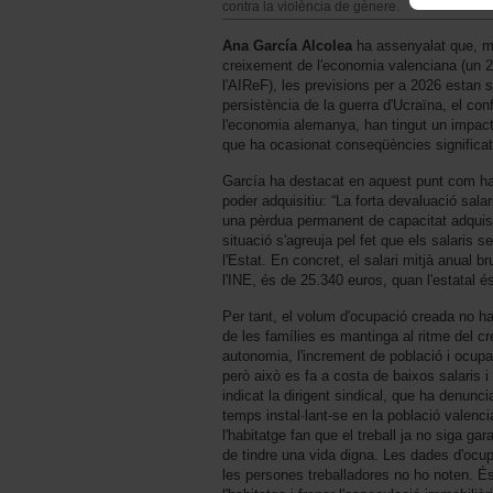
contra la violència de gènere.
Ana García Alcolea
ha assenyalat que, ma
creixement de l'economia valenciana (un 2
l'AIReF), les previsions per a 2026 estan s
persistència de la guerra d'Ucraïna, el conf
l'economia alemanya, han tingut un impact
que ha ocasionat conseqüències significat
García ha destacat en aquest punt com ha 
poder adquisitiu: “La forta devaluació salar
una pèrdua permanent de capacitat adquisi
situació s'agreuja pel fet que els salaris s
l'Estat. En concret, el salari mitjà anual 
l'INE, és de 25.340 euros, quan l'estatal 
Per tant, el volum d'ocupació creada no 
de les famílies es mantinga al ritme del c
autonomia, l'increment de població i ocup
però això es fa a costa de baixos salaris i 
indicat la dirigent sindical, que ha denunc
temps instal·lant-se en la població valencia
l'habitatge fan que el treball ja no siga gar
de tindre una vida digna. Les dades d'ocu
les persones treballadores no ho noten. És 