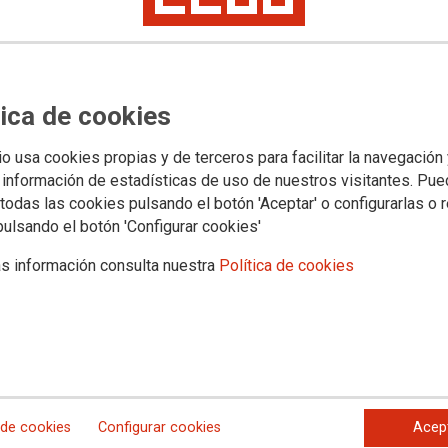
lictivitat laboral seguirà si
ment més just de la riquesa”
tica de cookies
ll Confederal, màxim òrgan entre congressos, amb la
io usa cookies propias y de terceros para facilitar la navegación
llosa de Segura i el suport tancat a la vaga indefinida per
el seu informe de conjuntura, la secretària general de CCOO
 información de estadísticas de uso de nuestros visitantes. Pu
 pes i permeten tindre “una vida digna”.
todas las cookies pulsando el botón 'Aceptar' o configurarlas o 
pulsando el botón 'Configurar cookies'
s información consulta nuestra
Política de cookies
 de cookies
Configurar cookies
Acep
activació immediata del Pacte valencià