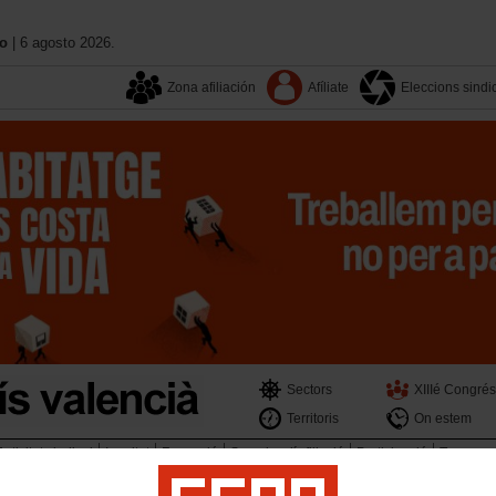
no
| 6 agosto 2026.
Zona afiliación
Afíliate
Eleccions sindi
Sectors
XIIIé Congrés
Territoris
On estem
Activitat sindical
Igualtat
Formació
Serveis a l´afiliació
Participació
Transpar