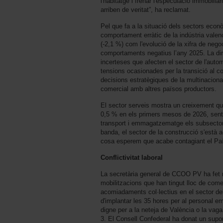
l'habitatge i frenar l'especulació immobiliàr
arriben de veritat”, ha reclamat.
Pel que fa a la situació dels sectors econò
comportament erràtic de la indústria valenc
(-2,1 %) com l'evolució de la xifra de neg
comportaments negatius l’any 2025. La diri
incerteses que afecten el sector de l'auto
tensions ocasionades per la transició al co
decisions estratègiques de la multinaciona
comercial amb altres països productors.
El sector serveis mostra un creixement que
0,5 % en els primers mesos de 2026, sent l
transport i emmagatzematge els subsecto
banda, el sector de la construcció s'està a
cosa esperem que acabe contagiant el Paí
Conflictivitat laboral
La secretària general de CCOO PV ha fet r
mobilitzacions que han tingut lloc de co
acomiadaments col·lectius en el sector del
d'implantar les 35 hores per al personal em
digne per a la neteja de València o la vaga
3. El Consell Confederal ha donat un supor