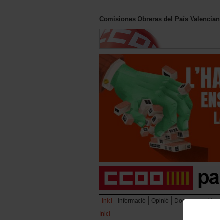
Comisiones Obreras del País Valencia
Inici
Informació
Opinió
Documentació
Inici