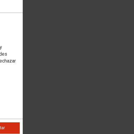
 y
edes
rechazar
tar