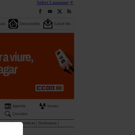
Select Language
▼
cals
Descomptes
Canal ètic
Agenda
Xarxes
Cercador
ència
El teu sindicat
Sindicatura