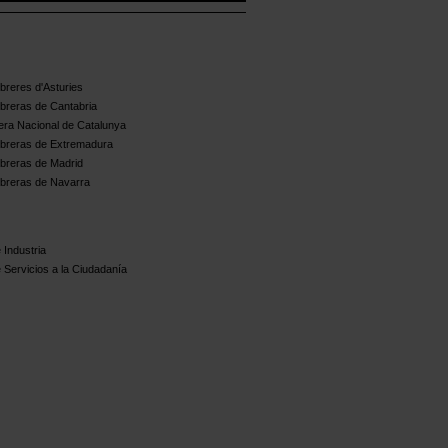
reres d'Asturies
breras de Cantabria
ra Nacional de Catalunya
breras de Extremadura
breras de Madrid
breras de Navarra
 Industria
 Servicios a la Ciudadanía