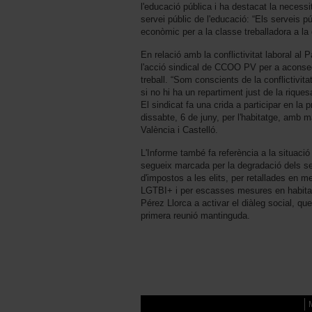
l'educació pública i ha destacat la necessit
servei públic de l'educació: “Els serveis p
econòmic per a la classe treballadora a la
En relació amb la conflictivitat laboral al 
l'acció sindical de CCOO PV per a aconse
treball. “Som conscients de la conflictivita
si no hi ha un repartiment just de la rique
El sindicat fa una crida a participar en la 
dissabte, 6 de juny, per l'habitatge, amb
València i Castelló.
L'Informe també fa referència a la situació
segueix marcada per la degradació dels ser
d'impostos a les elits, per retallades en me
LGTBI+ i per escasses mesures en habit
Pérez Llorca a activar el diàleg social, q
primera reunió mantinguda.