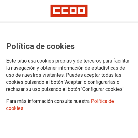
CCOO PV Educació acusa la
Política de cookies
Conselleria de manipular les
famílies i convertir l’alumnat en
Este sitio usa cookies propias y de terceros para facilitar
arma propagandística contra el
la navegación y obtener información de estadísticas de
uso de nuestros visitantes. Puedes aceptar todas las
professorat
cookies pulsando el botón 'Aceptar' o configurarlas o
rechazar su uso pulsando el botón 'Configurar cookies'
Concentració massiva en les Corts Valencianes en el nové
Para más información consulta nuestra
Política de
dia de vaga indefinida del professorat.
cookies
21/05/2026.
La Federació d'Educació de CCOO
PV considera que la roda de premsa