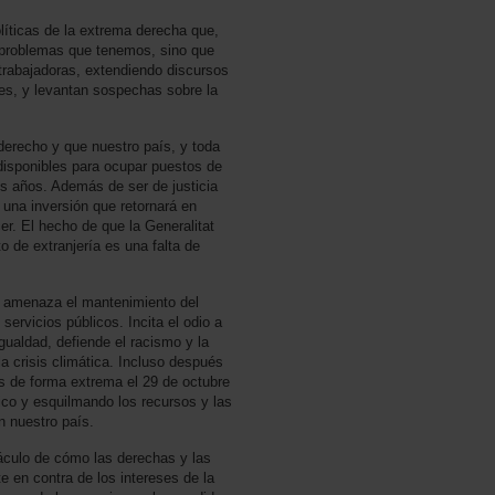
íticas de la extrema derecha que,
s problemas que tenemos, sino que
trabajadoras, extendiendo discursos
res, y levantan sospechas sobre la
derecho y que nuestro país, y toda
disponibles para ocupar puestos de
os años. Además de ser de justicia
 una inversión que retornará en
er. El hecho de que la Generalitat
o de extranjería es una falta de
y amenaza el mantenimiento del
servicios públicos. Incita el odio a
igualdad, defiende el racismo y la
a crisis climática. Incluso después
 de forma extrema el 29 de octubre
co y esquilmando los recursos y las
en nuestro país.
táculo de cómo las derechas y las
 en contra de los intereses de la