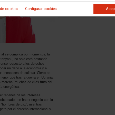
 de cookies
Configurar cookies
Acep
onal se complica por momentos, la
Netanyahu, no solo está costando
nsenso respecto a los derechos
ocar un daño a la economía y al
 incapaces de calibrar. Cierto es
enor que tras la guerra en Ucrania,
n marcha, muchas de ellas fruto del
ía energética.
r rehenes de los intereses
 obcecados en hacer negocio con la
o “hombres de paz”, mientras
eto por el derecho internacional y