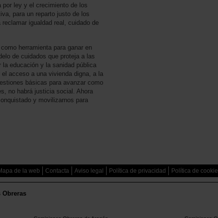
por ley y el crecimiento de los
iva, para un reparto justo de los
reclamar igualdad real, cuidado de
 como herramienta para ganar en
elo de cuidados que proteja a las
 la educación y la sanidad pública
r el acceso a una vivienda digna, a la
uestiones básicas para avanzar como
s, no habrá justicia social. Ahora
conquistado y movilizarnos para
Mapa de la web
Contacta
Aviso legal
Política de privacidad
Política de cooki
s Obreras