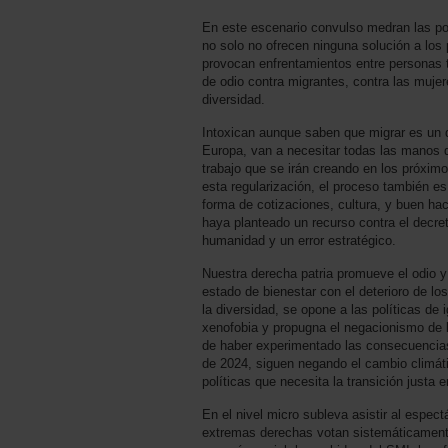
En este escenario convulso medran las pol
no solo no ofrecen ninguna solución a lo
provocan enfrentamientos entre personas 
de odio contra migrantes, contra las muje
diversidad.
Intoxican aunque saben que migrar es un 
Europa, van a necesitar todas las manos 
trabajo que se irán creando en los próxim
esta regularización, el proceso también es
forma de cotizaciones, cultura, y buen hac
haya planteado un recurso contra el decret
humanidad y un error estratégico.
Nuestra derecha patria promueve el odio 
estado de bienestar con el deterioro de los 
la diversidad, se opone a las políticas de 
xenofobia y propugna el negacionismo de l
de haber experimentado las consecuencias
de 2024, siguen negando el cambio climáti
políticas que necesita la transición justa 
En el nivel micro subleva asistir al espec
extremas derechas votan sistemáticamente