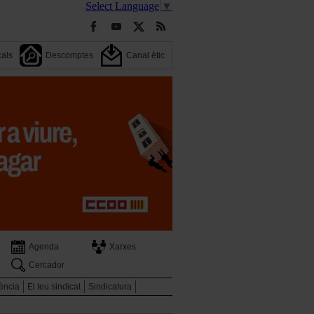
Select Language
▼
cals
Descomptes
Canal ètic
Agenda
Xarxes
Cercador
ència
El teu sindicat
Sindicatura