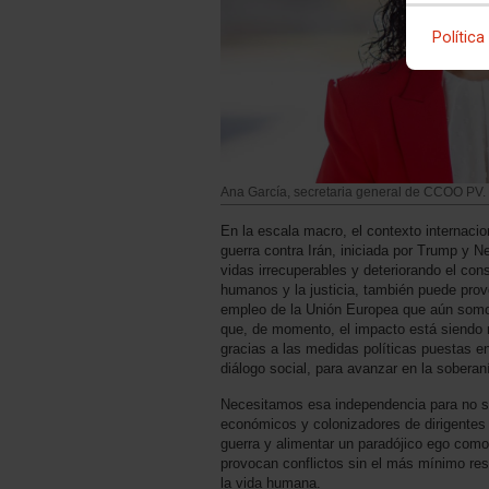
Política
Ana García, secretaria general de CCOO PV.
En la escala macro, el contexto internaci
guerra contra Irán, iniciada por Trump y 
vidas irrecuperables y deteriorando el co
humanos y la justicia, también puede prov
empleo de la Unión Europea que aún somos
que, de momento, el impacto está siendo m
gracias a las medidas políticas puestas e
diálogo social, para avanzar en la soberan
Necesitamos esa independencia para no se
económicos y colonizadores de dirigentes
guerra y alimentar un paradójico ego com
provocan conflictos sin el más mínimo resp
la vida humana.