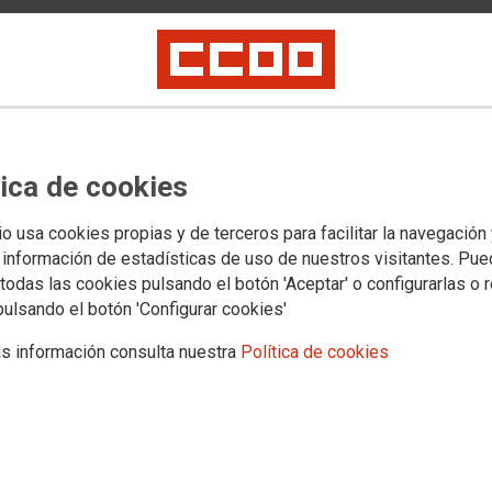
quienes se lucran a costa de
es
aria general de CCOO PV.
s calles para exigir mejoras en las condiciones de trabajo y
tica de cookies
, en defensa de los derechos laborales y sociales
e clase debe ser capaz de hacer propuestas, de ser
io usa cookies propias y de terceros para facilitar la navegación
nunciar nunca a movilizar a la clase trabajadora para
 información de estadísticas de uso de nuestros visitantes. Pu
todas las cookies pulsando el botón 'Aceptar' o configurarlas o 
pulsando el botón 'Configurar cookies'
s información consulta nuestra
Política de cookies