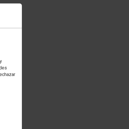
 y
edes
rechazar