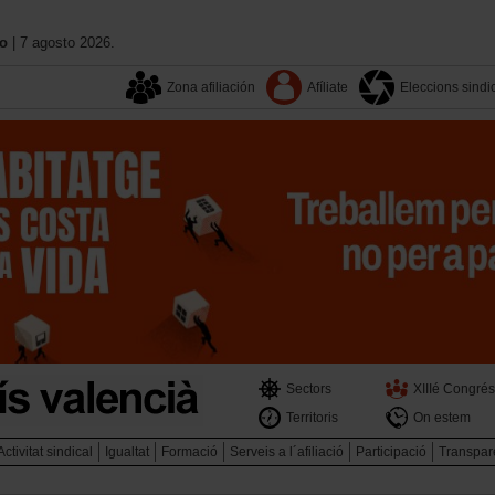
no
| 7 agosto 2026.
Zona afiliación
Afíliate
Eleccions sindi
Sectors
XIIIé Congrés
Territoris
On estem
Activitat sindical
Igualtat
Formació
Serveis a l´afiliació
Participació
Transpar