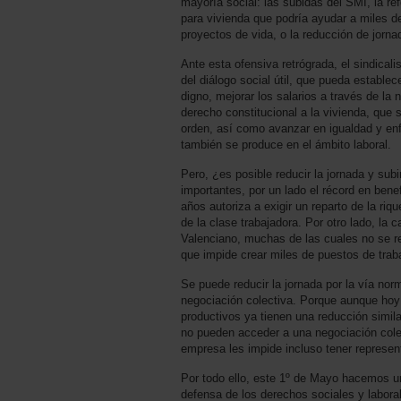
mayoría social: las subidas del SMI, la r
para vivienda que podría ayudar a miles d
proyectos de vida, o la reducción de jorna
Ante esta ofensiva retrógrada, el sindical
del diálogo social útil, que pueda estable
digno, mejorar los salarios a través de la 
derecho constitucional a la vivienda, que 
orden, así como avanzar en igualdad y enf
también se produce en el ámbito laboral.
Pero, ¿es posible reducir la jornada y subi
importantes, por un lado el récord en bene
años autoriza a exigir un reparto de la ri
de la clase trabajadora. Por otro lado, la 
Valenciano, muchas de las cuales no se 
que impide crear miles de puestos de trab
Se puede reducir la jornada por la vía nor
negociación colectiva. Porque aunque ho
productivos ya tienen una reducción simil
no pueden acceder a una negociación colec
empresa les impide incluso tener represe
Por todo ello, este 1º de Mayo hacemos un
defensa de los derechos sociales y labora