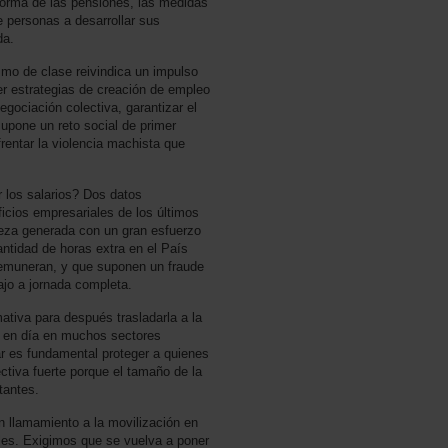
eforma de las pensiones, las medidas
e personas a desarrollar sus
da.
ismo de clase reivindica un impulso
cer estrategias de creación de empleo
negociación colectiva, garantizar el
supone un reto social de primer
rentar la violencia machista que
r los salarios? Dos datos
ficios empresariales de los últimos
queza generada con un gran esfuerzo
cantidad de horas extra en el País
remuneran, y que suponen un fraude
ajo a jornada completa.
mativa para después trasladarla a la
y en día en muchos sectores
ar es fundamental proteger a quienes
tiva fuerte porque el tamaño de la
ntantes.
 llamamiento a la movilización en
les. Exigimos que se vuelva a poner