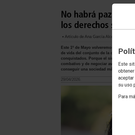
No habrá paz para 
los derechos social
Artículo de Ana García Alcolea, secret
Este 1º de Mayo volveremos a salir a la
Polí
de vida del conjunto de la clase obrera
conquistados. Porque el sindicalismo d
Este sit
combativo y de negociar avances, sin re
conseguir una sociedad más justa.
obtener
aceptar 
29/04/2026.
su uso 
Para má