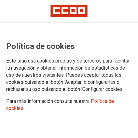
Las enfermedades causadas por el
Política de cookies
trabajo
Artículo de Alejandro Molina Morcillo, Salud Laboral en CCOO PV
Este sitio usa cookies propias y de terceros para facilitar
Comarques del Nord
la navegación y obtener información de estadísticas de
uso de nuestros visitantes. Puedes aceptar todas las
Este año se cumplen treinta años desde la entrada en vigor
cookies pulsando el botón 'Aceptar' o configurarlas o
de la Ley de Prevención de Riesgos Laborales. Al inicio fue
rechazar su uso pulsando el botón 'Configurar cookies'
una Ley que redujo los accidentes de trabajo en España,
ahora tres décadas después, el mercado laboral ha cambiado
Para más información consulta nuestra
Política de
significativamente. La digitalización, la incorporación de la
cookies
mujer al mercado laboral, el cambio climático, el
envejecimiento de la población entre otras causas, ha variado
sustantivamente las relaciones laborales.
27/04/2026.