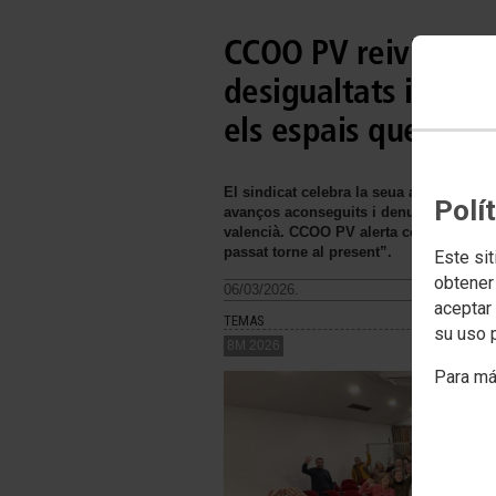
CCOO PV reivindica l
desigualtats i anim
els espais que els 
El sindicat celebra la seua assemblea 
Polí
avanços aconseguits i denunciant la per
valencià. CCOO PV alerta contra el neg
passat torne al present”.
Este sit
obtener
06/03/2026.
aceptar 
TEMAS
su uso 
8M 2026
Para má