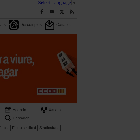
Select Language
▼
cals
Descomptes
Canal ètic
Agenda
Xarxes
Cercador
ència
El teu sindicat
Sindicatura