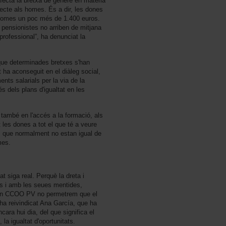
afecta la bretxa de gènere en matèria
pecte als homes. És a dir, les dones
 homes un poc més de 1.400 euros.
pensionistes no arriben de mitjana
professional”, ha denunciat la
que determinades bretxes s'han
 ha aconseguit en el diàleg social,
nts salarials per la via de la
és dels plans d'igualtat en les
 també en l'accés a la formació, als
les dones a tot el que té a veure
 que normalment no estan igual de
mes.
t siga real. Perquè la dreta i
es i amb les seues mentides,
 i en CCOO PV no permetrem que el
 ha reivindicat Ana García, que ha
cara hui dia, del que significa el
la igualtat d'oportunitats.