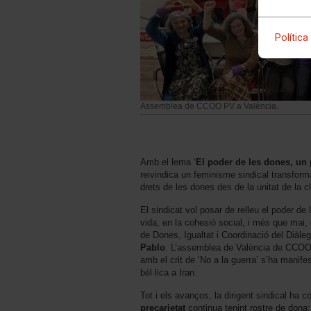
Política
Assemblea de CCOO PV a València.
Amb el lema ‘
El poder de les dones, un 
reivindica un feminisme sindical transform
drets de les dones des de la unitat de la c
El sindicat vol posar de relleu el poder de 
vida, en la cohesió social, i més que mai, 
de Dones, Igualtat i Coordinació del Dià
Pablo
. L’assemblea de València de CCO
amb el crit de ‘No a la guerra’ s’ha manifes
bèl·lica a Iran.
Tot i els avanços, la dirigent sindical ha c
precarietat
continua tenint rostre de dona