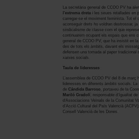
La secretària general de CCOO PV ha aler
l'extrema dreta
i les seues retallades en p
carregar-se el moviment feminista. Tot el 
aconseguir drets ho voldran destrossar, ja
sindicalisme de classe com el que repres
continuarem ocupant els espais que ens co
general de CCOO PV, que ha insistit en la 
des de tots els àmbits, davant els missat
defensen una tornada al paper tradicional
xarxes socials.
Taula de lideresses
L’assemblea de CCOO PV del 8 de març ha
lideresses en diferents àmbits socials. La
de
Cándida Barroso
, portaveu de la Coor
Mariló Gradolí
, responsable d’Igualtat 
d'Associacions Veïnals de la Comunitat V
d’Acció Cultural del País Valencià (ACPV)
Consell Valencià de les Dones.