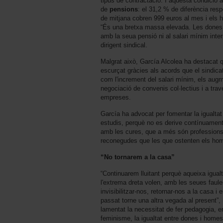
tipus de contractació. I aquesta condició 
de
pensions
: el 31,2 % de diferència res
de mitjana cobren 999 euros al mes i els
“És una bretxa massa elevada. Les dones 
amb la seua pensió ni al salari mínim inter
dirigent sindical.
Malgrat això, García Alcolea ha destacat 
escurçat gràcies als acords que el sindicat
com l'increment del salari mínim, els augme
negociació de convenis col·lectius i a trav
empreses.
García ha advocat per fomentar la igualtat
estudis, perquè no es derive contínuament 
amb les cures, que a més són professions
reconegudes que les que ostenten els ho
“No tornarem a la casa”
“Continuarem lluitant perquè aqueixa igualta
l'extrema dreta volen, amb les seues faul
invisibilitzar-nos, retornar-nos a la casa
passat torne una altra vegada al present”,
lamentat la necessitat de fer pedagogia, en
feminisme, la igualtat entre dones i homes, 