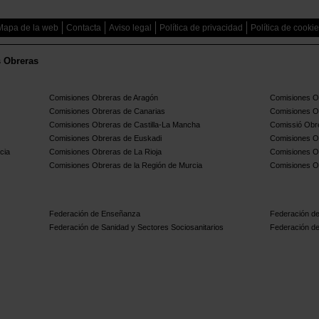
Mapa de la web
Contacta
Aviso legal
Política de privacidad
Política de cooki
s Obreras
Comisiones Obreras de Aragón
Comisiones Ob
Comisiones Obreras de Canarias
Comisiones O
Comisiones Obreras de Castilla-La Mancha
Comissió Obre
Comisiones Obreras de Euskadi
Comisiones O
cia
Comisiones Obreras de La Rioja
Comisiones O
Comisiones Obreras de la Región de Murcia
Comisiones O
Federación de Enseñanza
Federación de
Federación de Sanidad y Sectores Sociosanitarios
Federación de