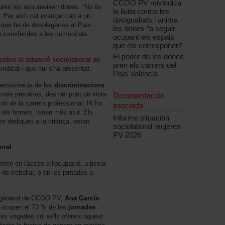
CCOO PV reivindica
 cures les assumeixen dones. “No és
la lluita contra les
l. Per això cal avançar cap a un
desigualtats i anima
, que ha de desplegar-se al País
les dones “a seguir
 transferides a les comunitats
ocupant els espais
que els corresponen”
El poder de les dones
sobre la situació sociolaboral de
pren els carrers del
sindicat i que hui s'ha presentat.
País Valencià
 persistència de les
discriminacions
Documentación
 més precàries, des del punt de vista
pció de la carrera professional. Hi ha
asociada
 els homes, tenen més atur. Els
Informe situación
s dediquen a la criança, estan
sociolaboral mujeres
PV 2026
oral
ren en l'accés a l'ocupació, a pesar
e treballar, o en les jornades a
ia general de CCOO PV,
Ana García
s ocupen el 73 % de les
jornades
tes vegades sol se'ls ofereix aquest