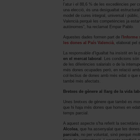
l’atur i el 88,6 % de les excedències per
una elecció, és una desigualtat estructura
model de cures integral, universal i públic
Valencià perquè les competències ja estan
autònomes”, ha reclamat Empar Pablo.
Aquestes dades formen part de l'
Informe 
les dones al País Valencià
, elaborat pel 
La responsable d’Igualtat ha insistit en la
en el mercat laboral
. Les condicions són
de les diferències salarials o de la interru
més dones ocupades però, en relació amb
col·lectius de dones amb més edat o que e
també més afectats.
Bretxes de gènere al llarg de la vida lab
Unes bretxes de gènere que també es most
que hi haja més dones que homes en edat d
temps parcial.
A aquest aspecte s'ha referit la secretàr
Alcolea
, que ha assenyalat que les done
parcials
, no per voluntat, sinó perquè mol