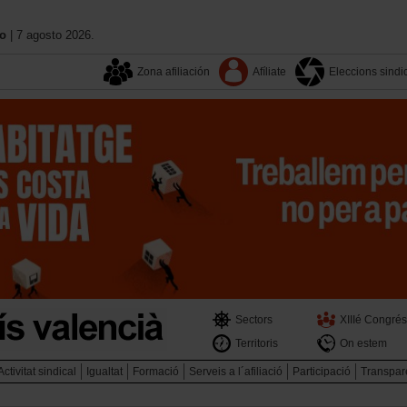
no
| 7 agosto 2026.
Zona afiliación
Afíliate
Eleccions sindi
Sectors
XIIIé Congrés
Territoris
On estem
Activitat sindical
Igualtat
Formació
Serveis a l´afiliació
Participació
Transpar