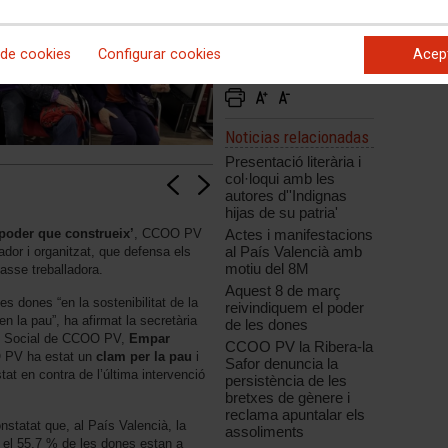
 de cookies
Configurar cookies
Acep
Noticias relacionadas
Presentació literària i
col·loqui amb les
autores d''Indignas
hijas de su patria'
Actes i manifestacions
poder que construeix’
, CCOO PV
al País Valencià amb
ador i organitzat, que defensa els
motiu del 8M
lasse treballadora.
Aquest 8 de març
les dones “en la sostenibilitat de la
reivindiquem el poder
en la pau”, ha afirmat la secretària
de les dones
leg Social de CCOO PV,
Empar
CCOO PV la Ribera-la
O PV ha estat un
clam per la pau
i
Safor denuncia la
tat en contra de l’última intervenció
persistència de les
bretxes de gènere i
reclama apuntalar els
onstatat que, al País Valencià, la
assoliments
: el 55,7 % de les dones estan a