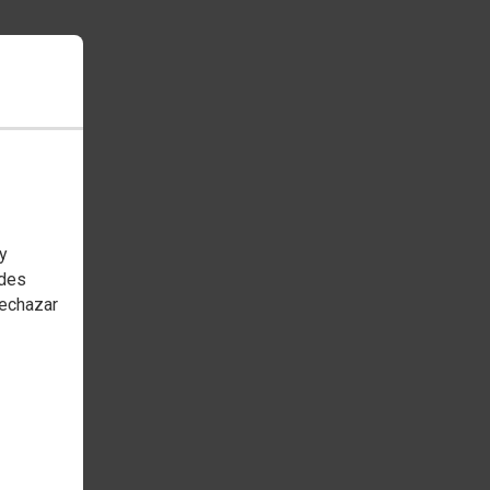
 y
edes
rechazar