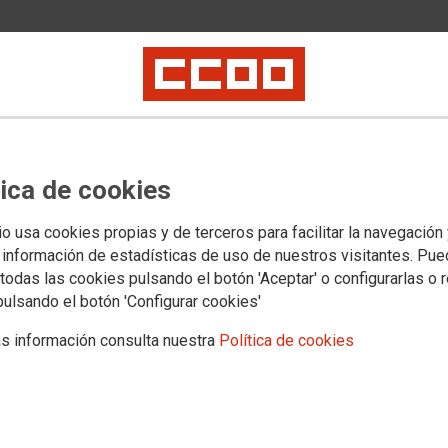
a lluita contra les
a les dones “a seguir ocupant
corresponen”
a València per commemorar el 8 de març, destacant els
tica de cookies
sistència de les bretxes de gènere en el mercat laboral
acionisme i els atacs al feminisme: “No permetrem que el
io usa cookies propias y de terceros para facilitar la navegación
 información de estadísticas de uso de nuestros visitantes. Pu
todas las cookies pulsando el botón 'Aceptar' o configurarlas o 
pulsando el botón 'Configurar cookies'
s información consulta nuestra
Política de cookies