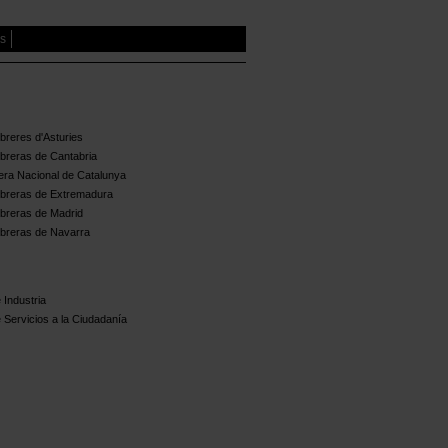
es
reres d'Asturies
breras de Cantabria
ra Nacional de Catalunya
breras de Extremadura
breras de Madrid
breras de Navarra
 Industria
 Servicios a la Ciudadanía