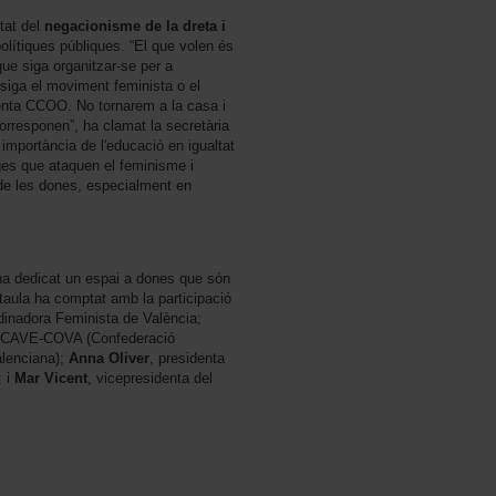
tat del
negacionisme de la dreta i
olítiques públiques. “El que volen és
que siga organitzar-se per a
 siga el moviment feminista o el
enta CCOO. No tornarem a la casa i
rresponen”, ha clamat la secretària
importància de l'educació en igualtat
ges que ataquen el feminisme i
 de les dones, especialment en
 dedicat un espai a dones que són
 taula ha comptat amb la participació
dinadora Feminista de València;
de CAVE-COVA (Confederació
alenciana);
Anna Oliver
, presidenta
; i
Mar Vicent
, vicepresidenta del