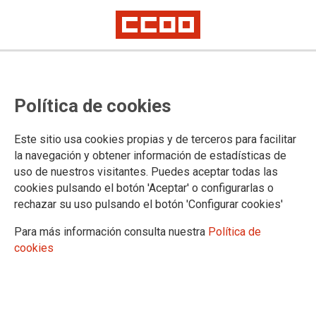
El nou conveni del taulell millora
Política de cookies
salaris i jornada en les empreses
del sector situades a Castelló
Este sitio usa cookies propias y de terceros para facilitar
la navegación y obtener información de estadísticas de
uso de nuestros visitantes. Puedes aceptar todas las
Els agents socials han oficialitzat la signatura del Conveni
cookies pulsando el botón 'Aceptar' o configurarlas o
col·lectiu del sector d'indústries de fabricació de taulells,
rechazar su uso pulsando el botón 'Configurar cookies'
paviments i rajoles ceràmiques de la província de Castelló.
CCOO destaca la recuperació del poder adquisitiu i la
Para más información consulta nuestra
Política de
reducció de la jornada anual màxima.
cookies
16/01/2026.