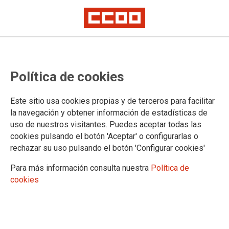
CCOO PV valora el descens de la
Política de cookies
rotació en l'ocupació i reclama
més esforç públic per a reduir
Este sitio usa cookies propias y de terceros para facilitar
l'atur
la navegación y obtener información de estadísticas de
uso de nuestros visitantes. Puedes aceptar todas las
cookies pulsando el botón 'Aceptar' o configurarlas o
Les dades d'atur registrat durant el mes de novembre
rechazar su uso pulsando el botón 'Configurar cookies'
reflecteixen el manteniment de la tendència positiva en el
mercat de treball valencià, amb un descens fins a les 292.116
Para más información consulta nuestra
Política de
persones desocupades, la xifra més baixa des de 2007.
cookies
02/12/2025.
El País Valencià continua generant