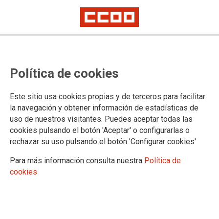
Denunciamos que las violencias
Política de cookies
machistas están también muy
presentes en el ámbito laboral
Este sitio usa cookies propias y de terceros para facilitar
la navegación y obtener información de estadísticas de
uso de nuestros visitantes. Puedes aceptar todas las
En la conmemoración del 25N, CCOO PV ha advertido de la
cookies pulsando el botón 'Aceptar' o configurarlas o
rearticulación del patriarcado, con el negacionismo de la
rechazar su uso pulsando el botón 'Configurar cookies'
violencia de género y ataques al feminismo. Frente a ello, el
sindicato reafirma su compromiso en la lucha por la
Para más información consulta nuestra
Política de
erradicación de las violencias machistas, especialmente en
cookies
los centros de trabajo.
25/11/2025.