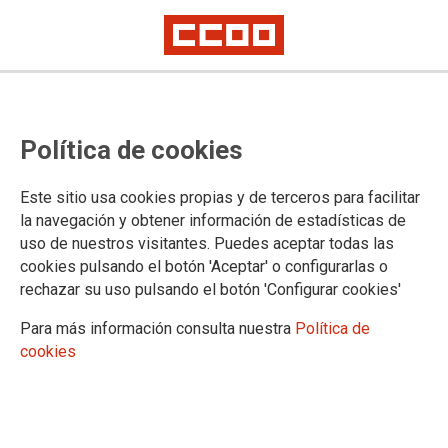
La FSC denuncia el colapso de la
Política de cookies
atención presencial en las oficinas
del Servicio Estatal Público de
Este sitio usa cookies propias y de terceros para facilitar
Empleo
la navegación y obtener información de estadísticas de
uso de nuestros visitantes. Puedes aceptar todas las
cookies pulsando el botón 'Aceptar' o configurarlas o
En la semana del 7 de junio el Servicio Público de Empleo
rechazar su uso pulsando el botón 'Configurar cookies'
Estatal era incapaz de ofrecer una sola cita previa en el 40%
de sus oficinas, 270 de las cuales no daban cita o estaban
Para más información consulta nuestra
Política de
cerradas. El problema se concentra en las provincias más
cookies
pobladas. “La falta de personal deja al SEPE sin capacidad
para responder a la demanda de la población” denuncia.
13/06/2025.