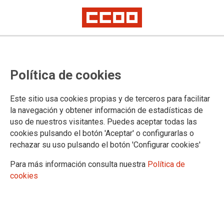
CCOO guanya les eleccions
Política de cookies
sindicals en la la planta de residus
UTE Los Hornillos de Quart de
Este sitio usa cookies propias y de terceros para facilitar
Poblet
la navegación y obtener información de estadísticas de
uso de nuestros visitantes. Puedes aceptar todas las
cookies pulsando el botón 'Aceptar' o configurarlas o
CCOO aconsegueix 6 dels 9 representants del nou Comité
rechazar su uso pulsando el botón 'Configurar cookies'
d'Empresa gràcies al suport majoritari de la plantilla. Los
Hornillos és una empresa que es dedica a la gestió dels
Para más información consulta nuestra
Política de
residus urbans generats a València ciutat i la seua àrea
cookies
metropolitana, on ocupa més de 230 persones, inclosos els
ecoparcs.
21/03/2025.