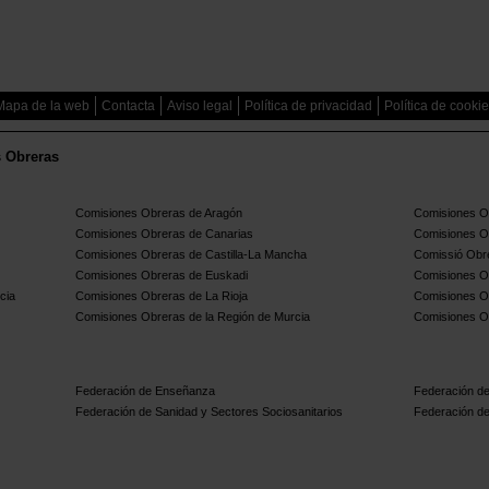
Mapa de la web
Contacta
Aviso legal
Política de privacidad
Política de cooki
s Obreras
Comisiones Obreras de Aragón
Comisiones Ob
Comisiones Obreras de Canarias
Comisiones O
Comisiones Obreras de Castilla-La Mancha
Comissió Obre
Comisiones Obreras de Euskadi
Comisiones O
cia
Comisiones Obreras de La Rioja
Comisiones O
Comisiones Obreras de la Región de Murcia
Comisiones O
Federación de Enseñanza
Federación de
Federación de Sanidad y Sectores Sociosanitarios
Federación de