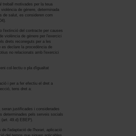
al treball motivades per la teua
la violència de gènere, determinada
eis de salut, es consideren com
04).
 l'extinció del contracte per causes
de violència de gènere per l'exercici
dels drets reconeguts per a les
e es declare la procedència de
tius no relacionats amb l'exercici
i col·lectiu o pla d'igualtat
ció i per a fer efectiu el dret a
tecció, tens dret a:
s, seran justificades i considerades
s determinades pels serveis socials
 (art. 49.d) EBEP).
de l'adaptació de l'horari, aplicació
nació del temps que siguen aplicables,