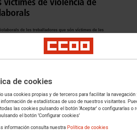
s víctimes de violència de
laborals
olaborals de les treballadores que són víctimes de les
tica de cookies
io usa cookies propias y de terceros para facilitar la navegación
 información de estadísticas de uso de nuestros visitantes. Pu
todas las cookies pulsando el botón 'Aceptar' o configurarlas o 
pulsando el botón 'Configurar cookies'
s información consulta nuestra
Política de cookies
Documentación
asociada