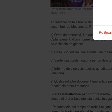
Drets sociolaborals de les treballadores que 
masclistes.
Acreditació de la situació de violència de
desembre, de Mesures de Protecció Integra
Política
a) Ordre de protecció, i, excepcionalment, 
d'allunyament, d'un informe del Ministeri Fi
de violència de gènere.
b) Resolució judicial que acorde una mesur
c) Sentència condemnatòria per un delicte
d) Informe dels serveis socials acreditats 
Valencià).
e) Qualsevol altre document que estiga pre
l'accés als drets i recursos.
Si eres treballadora per compte d'altre
,
efectiu el dret a l'assistència social integr
- Reordenació del temps de treball mitjançan
hores d'entrada i eixida i el temps de desca