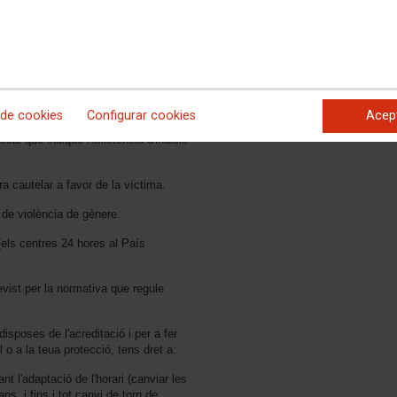
Informació per a les
víctimes de violència
són víctimes de les violències
de gènere: drets
sociolaborals
 gènere, art. 23 LO 1/2004, de 28 de
Información para las
víctimas de violencia
l contra la Violència de Gènere:
de género: derechos
 de cookies
Configurar cookies
Acep
mentre no es dicte l'ordre
sociolaborales
scal que indique l'existència d'indicis
a cautelar a favor de la víctima.
 de violència de gènere.
(els centres 24 hores al País
vist per la normativa que regule
 disposes de l'acreditació i per a fer
al o a la teua protecció, tens dret a:
t l'adaptació de l'horari (canviar les
ns, i fins i tot canvi de torn de