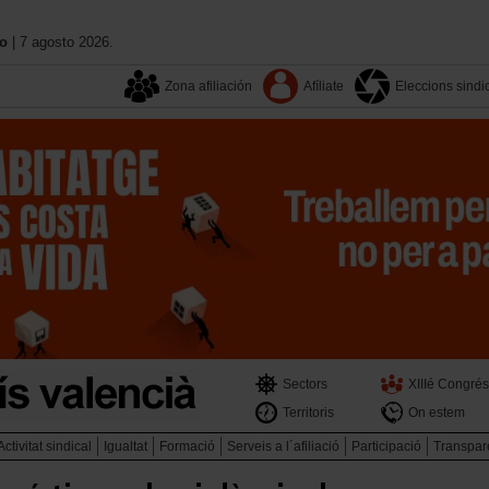
no
| 7 agosto 2026.
Zona afiliación
Afíliate
Eleccions sindi
Sectors
XIIIé Congrés
Territoris
On estem
Activitat sindical
Igualtat
Formació
Serveis a l´afiliació
Participació
Transpar