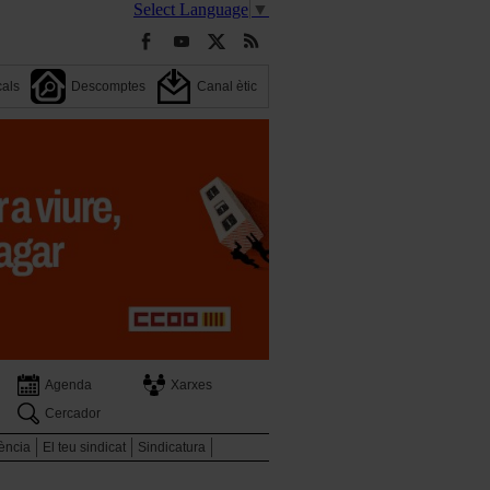
Select Language
▼
cals
Descomptes
Canal ètic
Agenda
Xarxes
Cercador
ència
El teu sindicat
Sindicatura