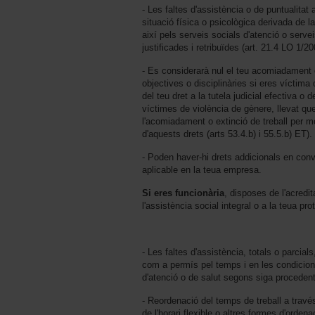
- Les faltes d'assistència o de puntualitat 
situació física o psicològica derivada de 
així pels serveis socials d'atenció o serv
justificades i retribuïdes (art. 21.4 LO 1/20
- Es considerarà nul el teu acomiadament o
objectives o disciplinàries si eres víctima 
del teu dret a la tutela judicial efectiva o 
víctimes de violència de gènere, llevat qu
l'acomiadament o extinció de treball per mo
d'aquests drets (arts 53.4.b) i 55.5.b) ET).
- Poden haver-hi drets addicionals en conven
aplicable en la teua empresa.
Si eres funcionària
, disposes de l'acredita
l'assistència social integral o a la teua pro
- Les faltes d'assistència, totals o parcial
com a permís pel temps i en les condicion
d'atenció o de salut segons siga procedent
- Reordenació del temps de treball a través 
de l'horari flexible o altres formes d'orde