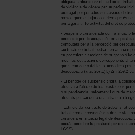
obligada a abandonar el teu lloc de trebal
de violència de gènere per un període inic
prorrogat per períodes successius de tre
mesos quan el jutjat considere que és nec
per a garantir l'efectivitat del dret de protec
- Suspensió considerada com a situació leg
percepció per desocupació i en aquest cas
computats per a la percepció per desocupa
contracte de treball podran tornar a compu
en posteriors situacions de suspensió i/o 
més, les cotitzacions corresponents al te
que seran computables si accedires poster
desocupació (arts. 267.1) b) 2n i 269.2 L
- El període de suspensió tindrà la consid
efectiva a l'efecte de les prestacions per 
o supervivència, naixement i cura de men
afectats per càncer o una altra malaltia gr
- Extinció del contracte de treball si et ve
treball com a conseqüència de ser víctima 
considera en situació legal de desocupació,
podràs percebre la prestació per desocupac
LGSS).