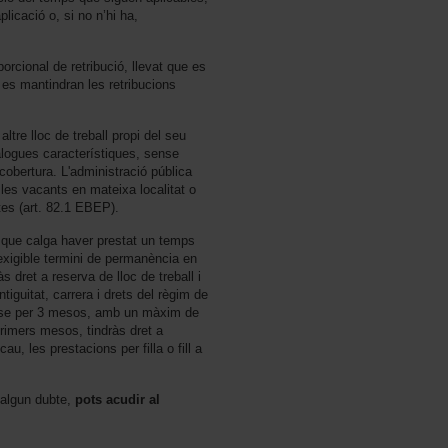
plicació o, si no n’hi ha,
rcional de retribució, llevat que es
es mantindran les retribucions
ltre lloc de treball propi del seu
àlogues característiques, sense
obertura. L'administració pública
les vacants en mateixa localitat o
tes (art. 82.1 EBEP).
se que calga haver prestat un temps
exigible termini de permanència en
 dret a reserva de lloc de treball i
tiguitat, carrera i drets del règim de
ar-se per 3 mesos, amb un màxim de
rimers mesos, tindràs dret a
au, les prestacions per filla o fill a
 algun dubte,
pots acudir al