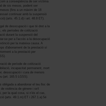
l com a conseqüència de ser víctima
ial de sis mesos, podent ser
s mesos (fins a un màxim de 18
essari continuar amb la suspensió
ció) (arts. 45.1.d) i art. 48.8 ET).
al de desocupació i que té dret a la
, els períodes de cotització
ció durant la suspensió del
tar-se per a l'accés a la desocupació
extinció per la mateixa causa. A
mps d'abonament de la prestació sí
iorment a la prestació per
GSS).
eració de període de cotització
jubilació, incapacitat permanent, mort
or, desocupació i cura de menors
eu (art. 165.5 LGSS).
us obligada a abandonar el teu lloc de
de violència de gènere i se't
 per la qual cosa, si n’és el cas,
ió (arts. 49.1.m) ET i 267.1.a).5é