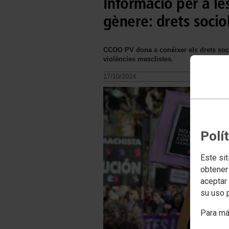
Informació per a le
gènere: drets socio
CCOO PV dona a conéixer els drets soci
violències masclistes.
17/10/2024.
Polí
Este sit
obtener
aceptar 
su uso 
Para má