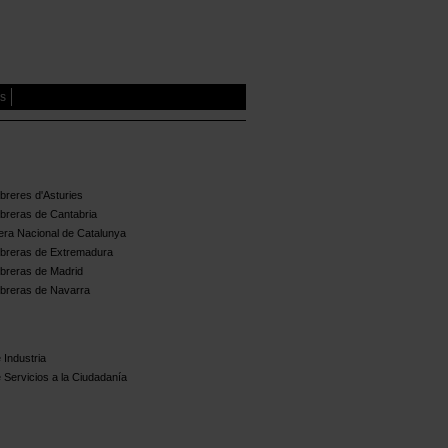
es
reres d'Asturies
breras de Cantabria
ra Nacional de Catalunya
breras de Extremadura
breras de Madrid
breras de Navarra
 Industria
 Servicios a la Ciudadanía