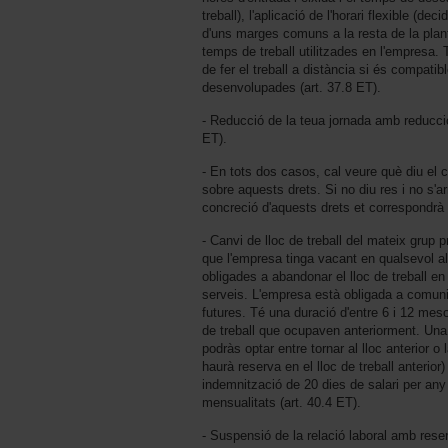
treball), l'aplicació de l'horari flexible (de
d'uns marges comuns a la resta de la planti
temps de treball utilitzades en l'empresa. 
de fer el treball a distància si és compatib
desenvolupades (art. 37.8 ET).
- Reducció de la teua jornada amb reducció 
ET).
- En tots dos casos, cal veure què diu el co
sobre aquests drets. Si no diu res i no s'a
concreció d'aquests drets et correspondrà 
- Canvi de lloc de treball del mateix grup 
que l'empresa tinga vacant en qualsevol alt
obligades a abandonar el lloc de treball en
serveis. L'empresa està obligada a comuni
futures. Té una duració d'entre 6 i 12 mes
de treball que ocupaven anteriorment. Una
podràs optar entre tornar al lloc anterior o l
haurà reserva en el lloc de treball anterior
indemnització de 20 dies de salari per any
mensualitats (art. 40.4 ET).
- Suspensió de la relació laboral amb reser