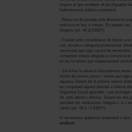
segons el que estableix el pla d'igualtat d'a
l'administració pública competent.
- Reducció de jornada amb disminució propo
reduïsca un terç o menys. En aquest cas, 
íntegres (art. 49 d) EBEP).
- Trasllat amb consideració de forçós a un a
cos, escala o categoria professional, d'an
necessitat que siga vacant de necessària c
competent estarà obligada a comunicar-te 
en les localitats que expressament sol·lici
- Sol·licitar la situació d'excedència sen
mínim de serveis previs i sense que siga 
aquesta. Durant els 6 primers mesos tindràs
es computarà aquest període a l'efecte d'an
Seguretat Social aplicable, i pot prorrog
18, amb idèntics efectes. Durant els dos p
percebre les retribucions íntegres i, si s’esc
càrrec (art. 89.1 i 5 EBEP).
Si necessites qualsevol aclariment o tens
sindicat.