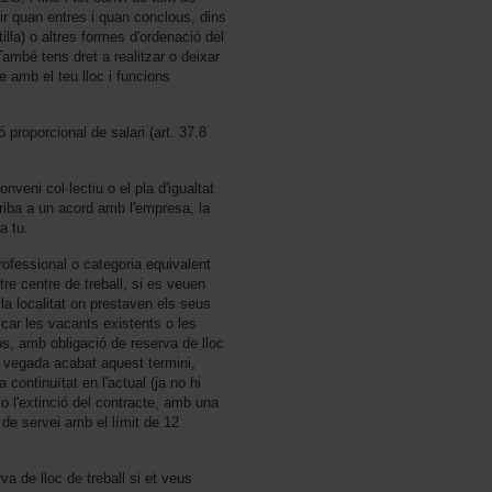
cidir quan entres i quan conclous, dins
lla) o altres formes d'ordenació del
També tens dret a realitzar o deixar
le amb el teu lloc i funcions
proporcional de salari (art. 37.8
nveni col·lectiu o el pla d'igualtat
rriba a un acord amb l'empresa, la
a tu.
professional o categoria equivalent
re centre de treball, si es veuen
 la localitat on prestaven els seus
car les vacants existents o les
os, amb obligació de reserva de lloc
 vegada acabat aquest termini,
a continuïtat en l'actual (ja no hi
) o l'extinció del contracte, amb una
 de servei amb el límit de 12
va de lloc de treball si et veus