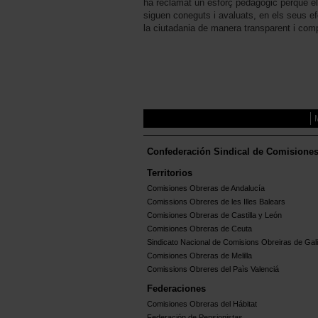
ha reclamat un esforç pedagògic perquè els
siguen coneguts i avaluats, en els seus ef
la ciutadania de manera transparent i com
Confederación Sindical de Comisione
Territorios
Comisiones Obreras de Andalucía
Comissions Obreres de les Illes Balears
Comisiones Obreras de Castilla y León
Comisiones Obreras de Ceuta
Sindicato Nacional de Comisions Obreiras de Gali
Comisiones Obreras de Melilla
Comissions Obreres del Paìs Valenciá
Federaciones
Comisiones Obreras del Hábitat
Federación de Pensionistas