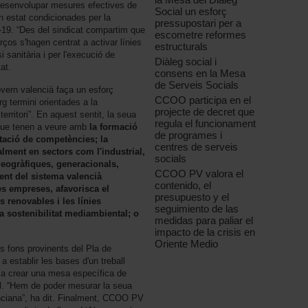
 desenvolupar mesures efectives de
Social un esforç
n estat condicionades per la
pressupostari per a
d-19. “Des del sindicat compartim que
escometre reformes
rços s'hagen centrat a activar línies
estructurals
i sanitària i per l'execució de
Diàleg social i
at.
consens en la Mesa
de Serveis Socials
overn valencià faça un esforç
CCOO participa en el
g termini orientades a la
projecte de decret que
territori”. En aquest sentit, la seua
regula el funcionament
 que tenen a veure amb
la formació
de programes i
ditació de competències; la
centres de serveis
ialment en sectors com l'industrial,
socials
 geogràfiques, generacionals,
CCOO PV valora el
ent del sistema valencià
contenido, el
es empreses, afavorisca el
presupuesto y el
s renovables i les línies
seguimiento de las
la sostenibilitat mediambiental; o
medidas para paliar el
impacto de la crisis en
Oriente Medio
ls fons provinents del Pla de
 a establir les bases d'un treball
it a crear una mesa específica de
al. “Hem de poder mesurar la seua
enciana”, ha dit. Finalment, CCOO PV