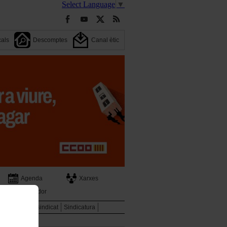
Select Language
▼
cals
Descomptes
Canal ètic
Agenda
Xarxes
Cercador
ència
El teu sindicat
Sindicatura