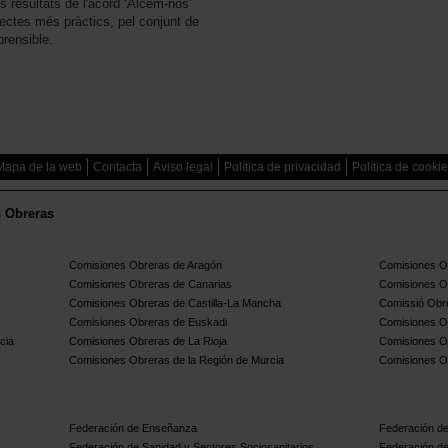
 resultats de l'acord ‘Alcem-nos’
ectes més pràctics, pel conjunt de
prensible.
Mapa de la web
Contacta
Aviso legal
Política de privacidad
Política de cooki
s Obreras
Comisiones Obreras de Aragón
Comisiones Ob
Comisiones Obreras de Canarias
Comisiones O
Comisiones Obreras de Castilla-La Mancha
Comissió Obre
Comisiones Obreras de Euskadi
Comisiones O
cia
Comisiones Obreras de La Rioja
Comisiones O
Comisiones Obreras de la Región de Murcia
Comisiones O
Federación de Enseñanza
Federación de
Federación de Sanidad y Sectores Sociosanitarios
Federación de