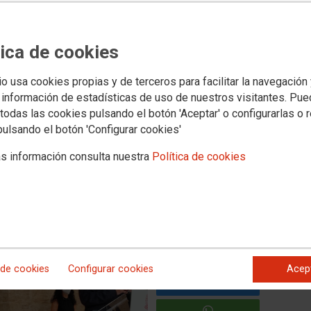
 la Mesa del Diàleg Social
tica de cookies
stari per a escometre
ls
io usa cookies propias y de terceros para facilitar la navegación
 información de estadísticas de uso de nuestros visitantes. Pu
todas las cookies pulsando el botón 'Aceptar' o configurarlas o 
l de CCOO PV, ha demanat al Consell que faça un pas més
pulsando el botón 'Configurar cookies'
nt de la pandèmia, desenvolupe les mesures de l’‘Alcem-nos’
el País Valencià.
s información consulta nuestra
Política de cookies
 de cookies
Configurar cookies
Acep