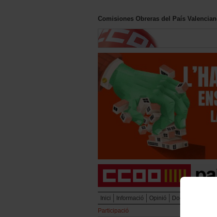
Comisiones Obreras del País Valencia
Inici
Informació
Opinió
Documentació
Participació