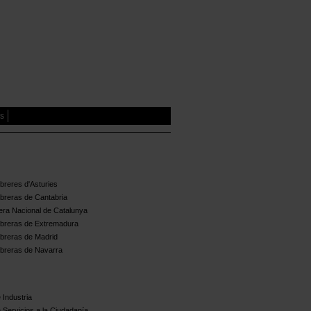
es
reres d'Asturies
breras de Cantabria
ra Nacional de Catalunya
breras de Extremadura
breras de Madrid
breras de Navarra
 Industria
 Servicios a la Ciudadanía