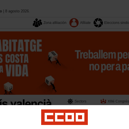
no
| 8 agosto 2026.
Zona afiliación
Afíliate
Eleccions sindi
Sectors
XIIIé Congrés
Territoris
On estem
Activitat sindical
Igualtat
Formació
Serveis a l´afiliació
Participació
Transpar