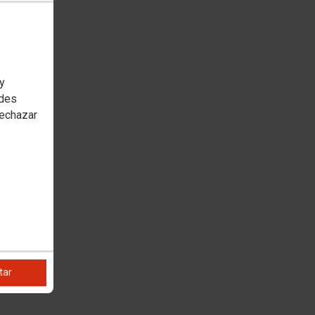
 y
edes
rechazar
tar