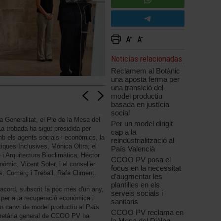
Noticias relacionadas
Reclamem al Botànic
una aposta ferma per
una transició del
model productiu
basada en justícia
social
a Generalitat, el Ple de la Mesa del
Per un model dirigit
La trobada ha sigut presidida per
cap a la
mb els agents socials i econòmics, la
reindustrialització al
ítiques Inclusives, Mónica Oltra; el
País Valencià
 i Arquitectura Bioclimàtica, Héctor
CCOO PV posa el
nòmic, Vicent Soler, i el conseller
focus en la necessitat
, Comerç i Treball, Rafa Climent.
d'augmentar les
plantilles en els
'acord, subscrit fa poc més d'un any,
serveis socials i
a per a la recuperació econòmica i
sanitaris
'un canvi de model productiu al País
CCOO PV reclama en
cretària general de CCOO PV ha
la Mesa del Diàleg