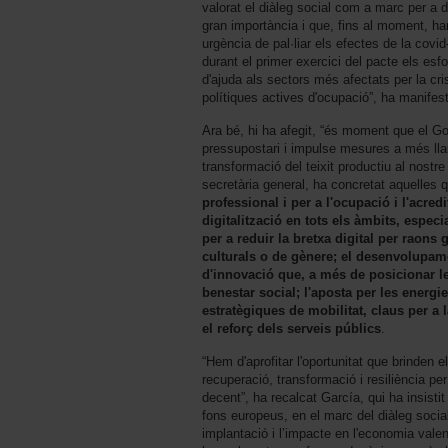
valorat el diàleg social com a marc per a
gran importància i que, fins al moment, ha
urgència de pal·liar els efectes de la covi
durant el primer exercici del pacte els esfo
d'ajuda als sectors més afectats per la cris
polítiques actives d'ocupació”, ha manifest
Ara bé, hi ha afegit, “és moment que el G
pressupostari i impulse mesures a més llar
transformació del teixit productiu al nostre 
secretària general, ha concretat aquelles
professional i per a l'ocupació i l'acre
digitalització en tots els àmbits, espec
per a reduir la bretxa digital per raons
culturals o de gènere; el desenvolupam
d'innovació que, a més de posicionar l
benestar social; l'aposta per les energie
estratègiques de mobilitat, claus per a 
el reforç dels serveis públics
.
“Hem d'aprofitar l'oportunitat que brinden e
recuperació, transformació i resiliència per
decent”, ha recalcat García, qui ha insist
fons europeus, en el marc del diàleg soci
implantació i l’impacte en l'economia val